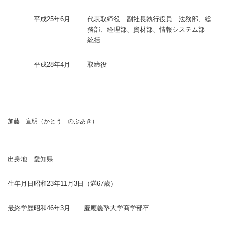
平成25年6月
代表取締役 副社長執行役員 法務部、総
務部、経理部、資材部、情報システム部
統括
平成28年4月
取締役
加藤 宣明（かとう のぶあき）
出身地
愛知県
生年月日
昭和23年11月3日
（満67歳）
最終学歴
昭和46年3月
慶應義塾大学商学部卒