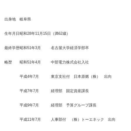
出身地
岐阜県
生年月日
昭和28年11月15日
（満62歳）
最終学歴
昭和51年3月
名古屋大学経済学部卒
略歴
昭和51年4月
中部電力株式会社入社
平成4年7月
東京支社付 日本原燃（株） 出向
平成7年7月
経理部 固定資産課長
平成9年7月
経理部 予算グループ課長
平成11年7月
人事部付 （株）トーエネック 出向