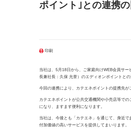
（新しいウィンドウを開きます）
（新
ニュース
ポイント｣との連携
よくあるご質問・お問い合わせ
印刷
当社は、5月18日から、ご家庭向けWEB会員サ
長兼社長：久保 允誉）のエディオンポイントと
今回の連携により、カテエネポイントの提携先がこ
カテエネポイントが公共交通機関や小売店等での
になり、ますます便利になります。
当社は、今後とも「カテエネ」を通じて、身近で
付加価値の高いサービスを提供してまいります。