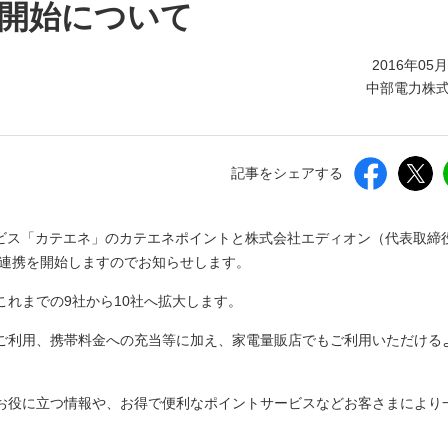
しいウィンドウを開きます）
の開始について
2016年05
中部電力株
記事をシェアする
ービス「カテエネ」のカテエネポイントと株式会社エディオン（代表取締
の連携を開始しますのでお知らせします。
れまでの9社から10社へ拡大します。
ご利用、携帯料金への充当等に加え、家電量販店でもご利用いただける
お役に立つ情報や、お得で便利なポイントサービスなどお客さまにより