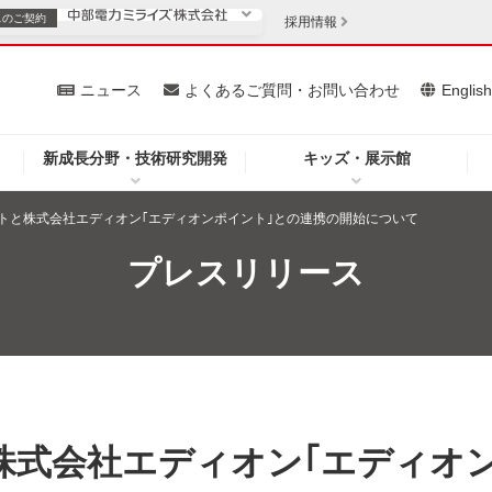
スの
ご契約
採用情報
いて
ニュース
よくあるご質問・お問い合わせ
Englis
新成長分野・技術研究開発
キッズ・展示館
お客さま
安定供給
法人のお客さま
トと株式会社エディオン｢エディオンポイント｣との連携の開始について
・低コスト化
企業情報
プレスリリース
を開きます）
（新しいウィンドウを開きます）
質問・お問い合わせ
株式会社エディオン｢エディオ