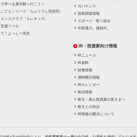
んで学べる展示館へ行こう！
ガバナンス
気こどもシリーズ「ちゅうでん壁新聞」
資材調達情報
イエンスクラブ「エレキッズ」
スポーツ・取り組み
育支援ツール
中部電力、挑戦中。
えて！よっしー先生
IR・投資家向け情報
IRニュース
IR資料
財務情報
適時開示情報
IRカレンダー
株式情報
株主・個人投資家の皆さまへ
株主との対話
IR情報の開示について