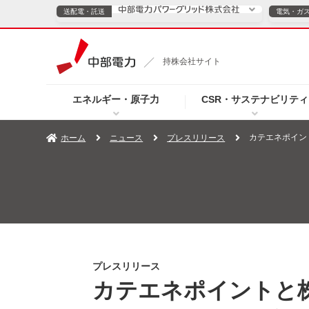
送配電・託送
電気・ガ
送配電・託送につ
持株会社サイト
電気・ガスのご契約
エネルギー・原子力
CSR・サステナビリティ
TOPページへ
TOPページへ
ご案内
個人の
カテエネポイン
ホーム
ニュース
プレスリリース
サービス・ソリューション
企業情報
効率化
（新しいウィンドウを開きます）
（新しいウィンドウ
プレスリリース
お知らせ
よくあるご
プレスリリース
カテエネポイントと