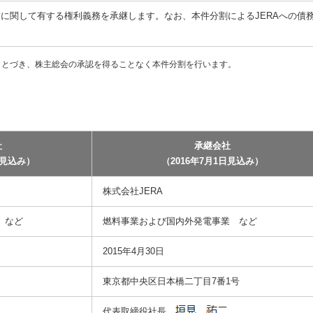
業に関して有する権利義務を承継します。なお、本件分割によるJERAへの債
にもとづき、株主総会の承認を得ることなく本件分割を行います。
社
承継会社
日見込み）
（2016年7月1日見込み）
株式会社JERA
）など
燃料事業および国内外発電事業 など
2015年4月30日
東京都中央区日本橋二丁目7番1号
代表取締役社長