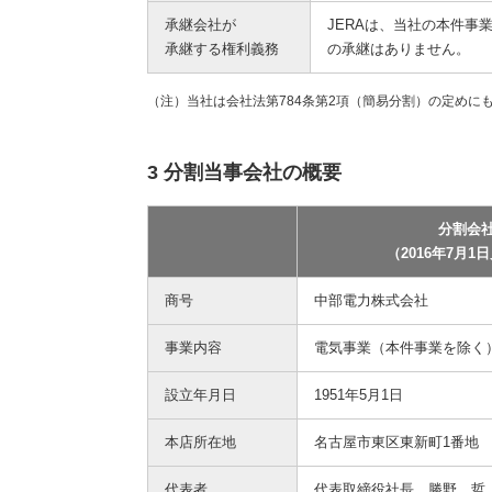
承継会社が
JERAは、当社の本件事
承継する権利義務
の承継はありません。
（注）当社は会社法第784条第2項（簡易分割）の定め
3 分割当事会社の概要
分割会
（2016年7月1
商号
中部電力株式会社
事業内容
電気事業（本件事業を除く
設立年月日
1951年5月1日
本店所在地
名古屋市東区東新町1番地
代表者
代表取締役社長 勝野 哲