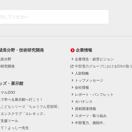
成長分野・技術研究開発
企業情報
成長分野
企業理念・経営ビジョン
術研究開発
中部電力グループにおけるDXの取
人財戦略
トップメッセージ
ッズ・展示館
会社情報
マルZOO
レポート・パンフレット
んで学べる展示館へ行こう！
ガバナンス
気こどもシリーズ「ちゅうでん壁新聞」
資材調達情報
イエンスクラブ「エレキッズ」
スポーツ・取り組み
育支援ツール
中部電力、挑戦中。
えて！よっしー先生