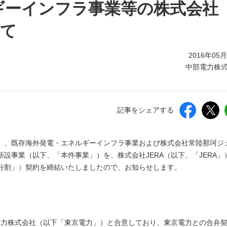
しいウィンドウを開きます）
ギーインフラ事業等の株式会社
いて
2016年05
中部電力株
記事をシェアする
）、既存海外発電・エネルギーインフラ事業および株式会社常陸那珂ジ
設事業（以下、「本件事業」）を、株式会社JERA（以下、「JERA」
分割」）契約を締結いたしましたので、お知らせします。
京電力株式会社（以下「東京電力」）と合意しており、東京電力との合弁