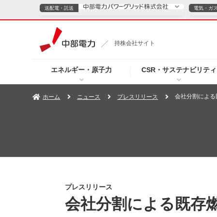
送配電・託送
電気・ガ
送配電・託送につ
持株会社サイト
電気・ガスのご契約
エネルギー・原子力
CSR・サステナビリティ
TOPページへ
TOPページへ
ご案内
個人の
会社分割による
ホーム
ニュース
プレスリリース
サービス・ソリューション
企業情報
効率化
（新しいウィンドウを開きます）
（新しいウィンドウ
プレスリリース
お知らせ
よくあるご
プレスリリース
会社分割による既存