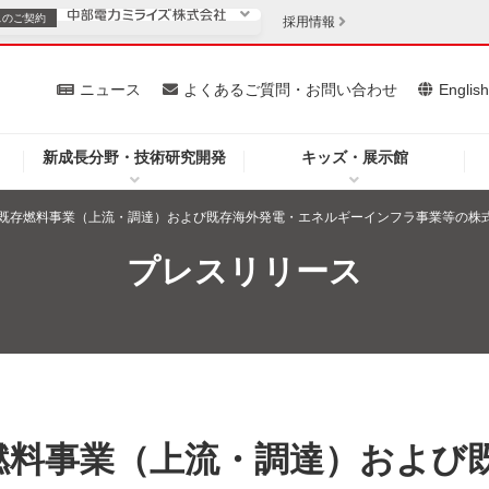
スの
ご契約
採用情報
いて
ニュース
よくあるご質問・お問い合わせ
Englis
新成長分野・技術研究開発
キッズ・展示館
お客さま
安定供給
法人のお客さま
既存燃料事業（上流・調達）および既存海外発電・エネルギーインフラ事業等の株式
・低コスト化
企業情報
プレスリリース
を開きます）
（新しいウィンドウを開きます）
質問・お問い合わせ
燃料事業（上流・調達）および