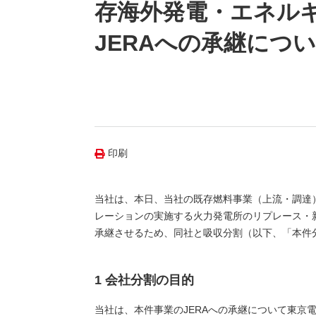
（新しいウィンドウを開きます）
（新
ニュース
存海外発電・エネル
よくあるご質問・お問い合わせ
JERAへの承継につ
印刷
当社は、本日、当社の既存燃料事業（上流・調達
レーションの実施する火力発電所のリプレース・新
承継させるため、同社と吸収分割（以下、「本件
1 会社分割の目的
当社は、本件事業のJERAへの承継について東