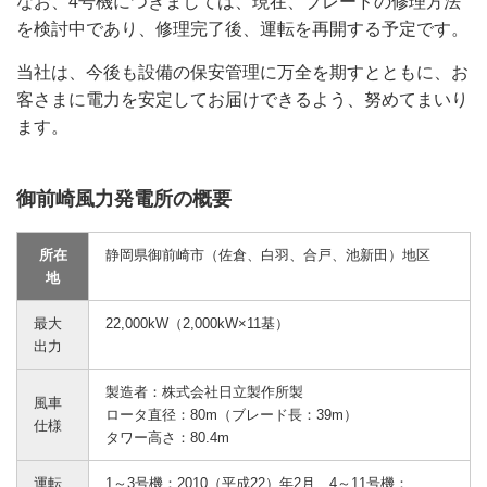
なお、4号機につきましては、現在、ブレードの修理方法
を検討中であり、修理完了後、運転を再開する予定です。
当社は、今後も設備の保安管理に万全を期すとともに、お
客さまに電力を安定してお届けできるよう、努めてまいり
ます。
御前崎風力発電所の概要
所在
静岡県御前崎市（佐倉、白羽、合戸、池新田）地区
地
最大
22,000kW（2,000kW×11基）
出力
製造者：株式会社日立製作所製
風車
ロータ直径：80m（ブレード長：39m）
仕様
タワー高さ：80.4m
運転
1～3号機：2010（平成22）年2月、4～11号機：