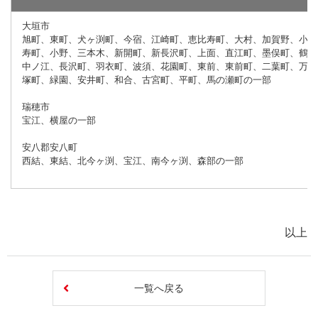
大垣市
旭町、東町、犬ヶ渕町、今宿、江崎町、恵比寿町、大村、加賀野、小泉
寿町、小野、三本木、新開町、新長沢町、上面、直江町、墨俣町、鶴見
中ノ江、長沢町、羽衣町、波須、花園町、東前、東前町、二葉町、万石
塚町、緑園、安井町、和合、古宮町、平町、馬の瀬町の一部
瑞穂市
宝江、横屋の一部
安八郡安八町
西結、東結、北今ヶ渕、宝江、南今ヶ渕、森部の一部
以上
一覧へ戻る