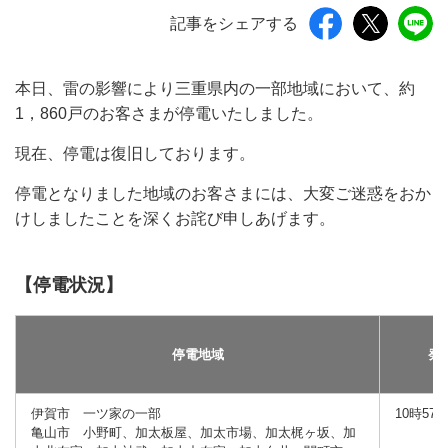
記事をシェアする
本日、雷の影響により三重県内の一部地域において、約
1，860戸のお客さまが停電いたしました。
現在、停電は復旧しております。
停電となりました地域のお客さまには、大変ご迷惑をおか
けしましたことを深くお詫び申しあげます。
【停電状況】
停電地域
発
伊賀市 一ツ家の一部
10時57
亀山市 小野町、加太板屋、加太市場、加太梶ヶ坂、加