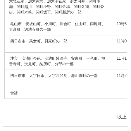
太北在家、加太神武、加太中在家、加太向井、関町市
瀬、関町越川、関町小野、関町金場、関町久我、関町沓
掛、関町木崎、関町坂下、関町新所の一部
亀山市 安坂山町、小川町、川合町、住山町、両尾町、
10時59
太森町、辺法寺町の一部
四日市市 采女町、貝家町の一部
11時08
津市 安濃町今徳、安濃町妙法寺、安東町、一色町、観
11時17
音寺町、渋見町、納所町、分部の一部
四日市市 大字日永、大字六呂見、海山道町の一部
11時21
合計
以上