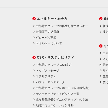
エネルギー・原子力
新
中部電力グループの再生可能エネルギー
新
浜岡原子力発電所
技
グローバル事業
エネルギーについて
キ
エネ
CSR・サステナビリティ
遊
中部電力グループ CSR宣言
電
トップメッセージ
サ
マテリアリティ
教
パフォーマンスデータ
教
中部電力グループレポート（統合報告書）
サステナビリティトピックス一覧
主な外部評価やイニシアティブへの参加
地域コミュニケーション活動