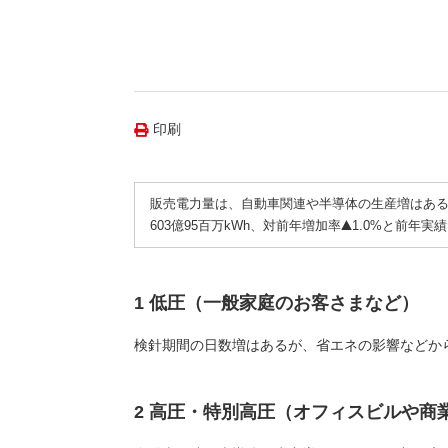
（新しいウィンドウを開きます）
（新
ニュース
よくあるご質問・お問い合わせ
印刷
販売電力量は、自動車関連や半導体の生産増はあ
603億95百万kWh、対前年増加率
1.0%と前年実
1 低圧（一般家庭のお客さまなど）
検針期間の日数増はあるが、省エネの影響などか
2 高圧・特別高圧（オフィスビルや商