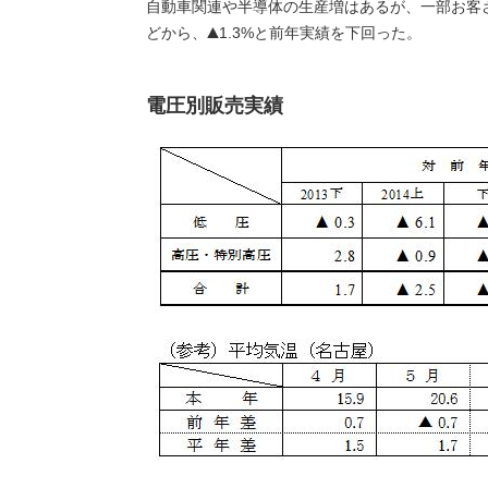
自動車関連や半導体の生産増はあるが、一部お客
どから、
1.3%と前年実績を下回った。
電圧別販売実績