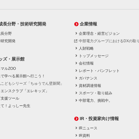
成長分野・技術研究開発
企業情報
成長分野
企業理念・経営ビジョン
術研究開発
中部電力グループにおけるDXの取
人財戦略
トップメッセージ
ッズ・展示館
会社情報
マルZOO
レポート・パンフレット
んで学べる展示館へ行こう！
ガバナンス
気こどもシリーズ「ちゅうでん壁新聞」
資材調達情報
イエンスクラブ「エレキッズ」
スポーツ・取り組み
育支援ツール
中部電力、挑戦中。
えて！よっしー先生
IR・投資家向け情報
IRニュース
IR資料