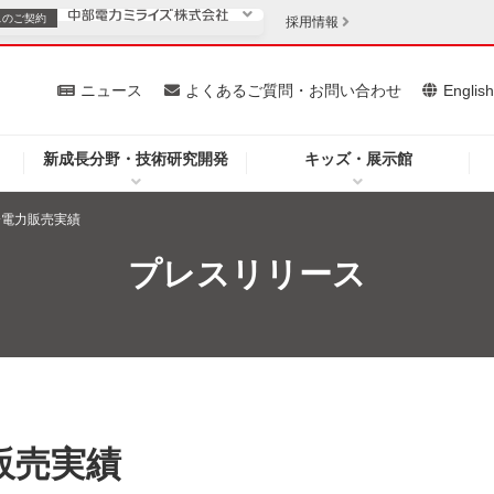
スの
ご契約
採用情報
いて
ニュース
よくあるご質問・お問い合わせ
Englis
新成長分野・技術研究開発
キッズ・展示館
お客さま
安定供給
法人のお客さま
分電力販売実績
・低コスト化
企業情報
プレスリリース
を開きます）
（新しいウィンドウを開きます）
質問・お問い合わせ
販売実績