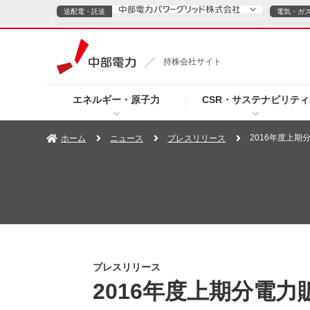
送配電・託送
電気・ガ
送配電・託送につ
持株会社サイト
電気・ガスのご契約
エネルギー・原子力
CSR・サステナビリティ
TOPページへ
TOPページへ
ご案内
個人の
2016年度上期
ホーム
ニュース
プレスリリース
サービス・ソリューション
企業情報
効率化
（新しいウィンドウを開きます）
（新しいウィンドウ
プレスリリース
お知らせ
よくあるご
プレスリリース
2016年度上期分電力