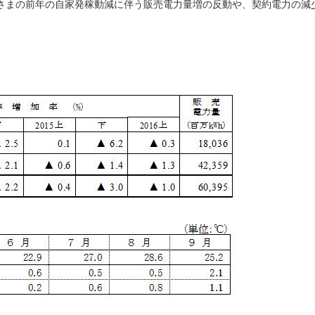
さまの前年の自家発稼動減に伴う販売電力量増の反動や、契約電力の減