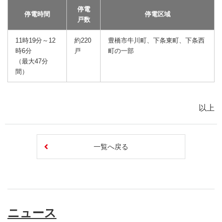
停電
停電時間
停電区域
戸数
11時19分～12
約220
豊橋市牛川町、下条東町、下条西
時6分
戸
町の一部
（最大47分
間）
以上
一覧へ戻る
ニュース