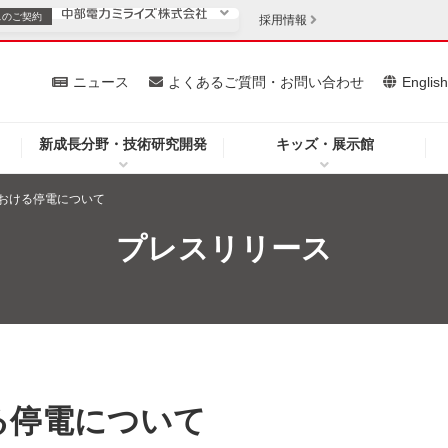
スの
ご契約
採用情報
いて
ニュース
よくあるご質問・お問い合わせ
Englis
新成長分野・技術研究開発
キッズ・展示館
お客さま
安定供給
法人のお客さま
おける停電について
・低コスト化
企業情報
プレスリリース
を開きます）
（新しいウィンドウを開きます）
質問・お問い合わせ
る停電について