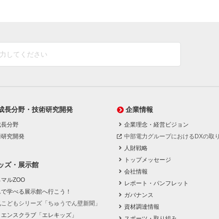
成長分野・技術研究開発
企業情報
成長分野
企業理念・経営ビジョン
術研究開発
中部電力グループにおけるDXの取
人財戦略
トップメッセージ
ッズ・展示館
会社情報
マルZOO
レポート・パンフレット
んで学べる展示館へ行こう！
ガバナンス
気こどもシリーズ「ちゅうでん壁新聞」
資材調達情報
イエンスクラブ「エレキッズ」
スポーツ・取り組み