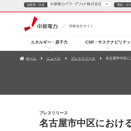
送配電・託送
電気・ガ
送配電・託送につ
持株会社サイト
電気・ガスのご契約
エネルギー・原子力
CSR・サステナビリティ
TOPページへ
TOPページへ
ご案内
個人の
名古屋市中区に
ホーム
ニュース
プレスリリース
サービス・ソリューション
企業情報
効率化
（新しいウィンドウを開きます）
（新しいウィンドウ
プレスリリース
お知らせ
よくあるご
プレスリリース
名古屋市中区におけ