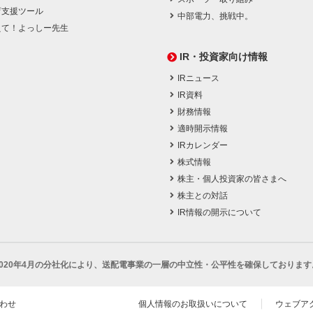
育支援ツール
中部電力、挑戦中。
えて！よっしー先生
IR・投資家向け情報
IRニュース
IR資料
財務情報
適時開示情報
IRカレンダー
株式情報
株主・個人投資家の皆さまへ
株主との対話
IR情報の開示について
2020年4月の分社化により、
送配電事業の一層の中立性・公平性を確保しております
わせ
個人情報のお取扱いについて
ウェブア