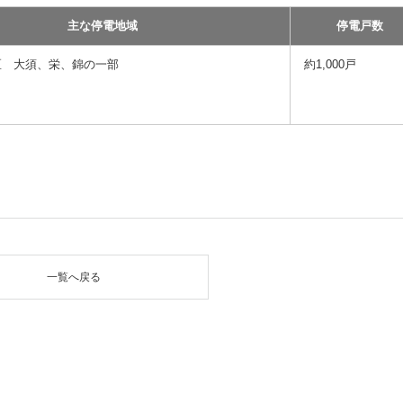
主な停電地域
停電戸数
 大須、栄、錦の一部
約1,000戸
一覧へ戻る