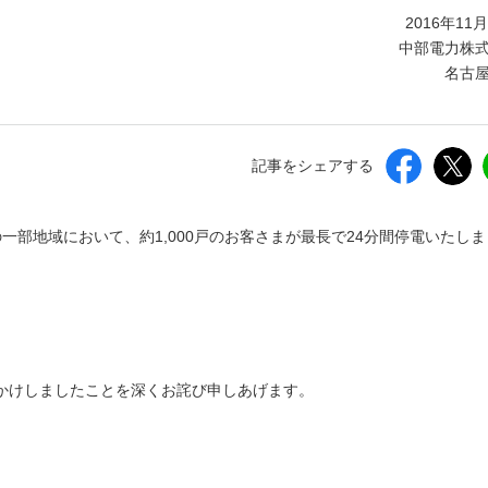
しいウィンドウを開きます）
2016年11
中部電力株
名古
記事をシェアする
の一部地域において、約1,000戸のお客さまが最長で24分間停電いたしま
かけしましたことを深くお詫び申しあげます。