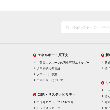
エネルギー・原子力
新
中部電力グループの再生可能エネルギー
新
浜岡原子力発電所
技
グローバル事業
エネルギーについて
キ
エネ
CSR・サステナビリティ
遊
中部電力グループ CSR宣言
電
トップメッセージ
サ