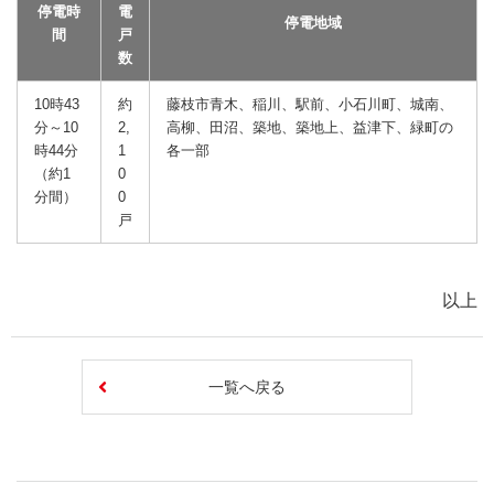
停電時
電
停電地域
間
戸
数
10時43
約
藤枝市青木、稲川、駅前、小石川町、城南、
分～10
2,
高柳、田沼、築地、築地上、益津下、緑町の
時44分
1
各一部
（約1
0
分間）
0
戸
以上
一覧へ戻る