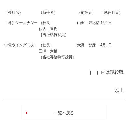
（会社名）
（新任者）
（前任者）
（就任月日）
（株）シーエナジー
（社長）
山田 登紀彦
4月1日
佐古 直樹
［当社執行役員］
中電ウイング（株）
（社長）
大野 智彦
4月1日
三澤 太輔
［当社専務執行役員］
［ ］内は現役職
以上
一覧へ戻る