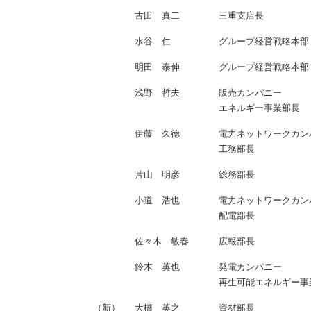
古田 真二
三重支店長
水谷 仁
グループ経営戦略本部
明田 泰伸
グループ経営戦略本部
浅野 哲夫
販売カンパニー
エネルギー事業部長
伊藤 久徳
電力ネットワークカン
工務部長
片山 明彦
総務部長
小道 浩也
電力ネットワークカン
配電部長
佐々木 敏春
広報部長
鈴木 英也
発電カンパニー
再生可能エネルギー事
（新）
大橋 英之
資材部長