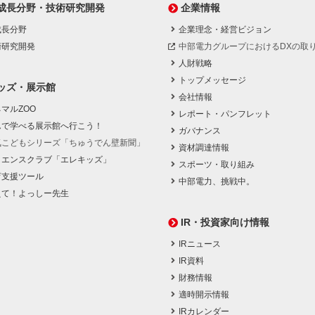
成長分野・技術研究開発
企業情報
成長分野
企業理念・経営ビジョン
術研究開発
中部電力グループにおけるDXの取
人財戦略
トップメッセージ
ッズ・展示館
会社情報
マルZOO
レポート・パンフレット
んで学べる展示館へ行こう！
ガバナンス
気こどもシリーズ「ちゅうでん壁新聞」
資材調達情報
イエンスクラブ「エレキッズ」
スポーツ・取り組み
育支援ツール
中部電力、挑戦中。
えて！よっしー先生
IR・投資家向け情報
IRニュース
IR資料
財務情報
適時開示情報
IRカレンダー