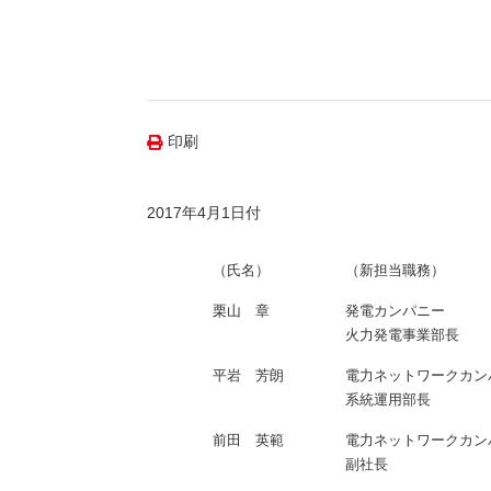
（新しいウィンドウを開きます）
（新
ニュース
よくあるご質問・お問い合わせ
印刷
2017年4月1日付
（氏名）
（新担当職務）
栗山 章
発電カンパニー
火力発電事業部長
平岩 芳朗
電力ネットワークカン
系統運用部長
前田 英範
電力ネットワークカン
副社長