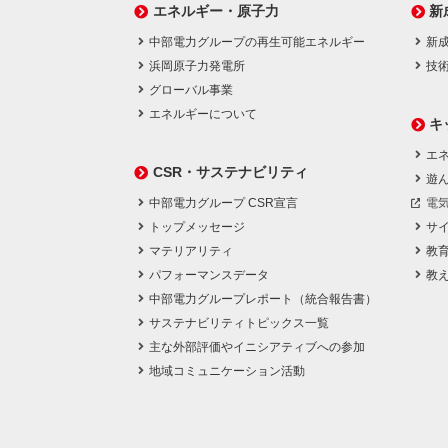
エネルギー・原子力
新
中部電力グループの再生可能エネルギー
新
浜岡原子力発電所
技
グローバル事業
エネルギーについて
キ
エネ
CSR・サステナビリティ
遊
中部電力グループ CSR宣言
電
トップメッセージ
サ
マテリアリティ
教
パフォーマンスデータ
教
中部電力グループレポート（統合報告書）
サステナビリティトピックス一覧
主な外部評価やイニシアティブへの参加
地域コミュニケーション活動