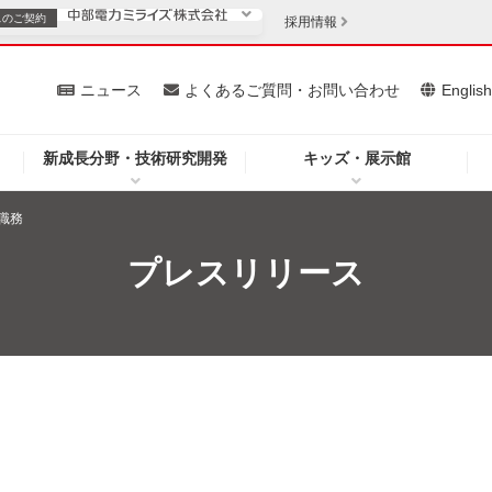
スの
ご契約
採用情報
いて
ニュース
よくあるご質問・お問い合わせ
Englis
新成長分野・技術研究開発
キッズ・展示館
お客さま
安定供給
法人のお客さま
職務
・低コスト化
企業情報
プレスリリース
を開きます）
（新しいウィンドウを開きます）
質問・お問い合わせ