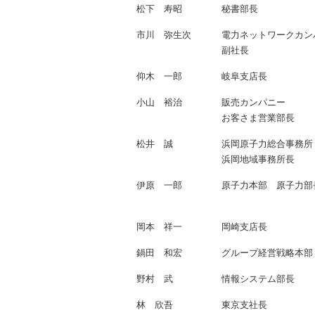
松下 寿昭
秘書部長
市川 弥生次
電力ネットワークカン
副社長
仰木 一郎
岐阜支店長
小山 裕治
販売カンパニー
お客さま営業部長
松井 誠
浜岡原子力総合事務所
浜岡地域事務所長
伊原 一郎
原子力本部 原子力部
岡本 祥一
岡崎支店長
鍋田 和宏
グループ経営戦略本部
野村 武
情報システム部長
林 欣吾
東京支社長