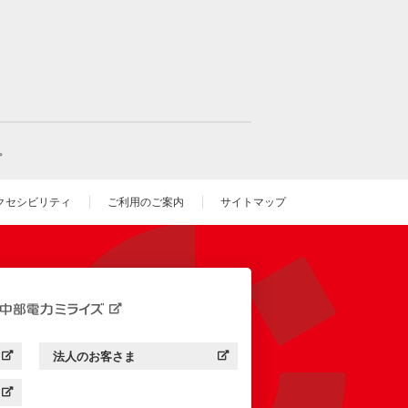
。
クセシビリティ
ご利用のご案内
サイトマップ
いウィンドウを開きます）
法人のお客さま
す）
中部電力ミライズ：
（新しいウィンドウを開きます）
す）