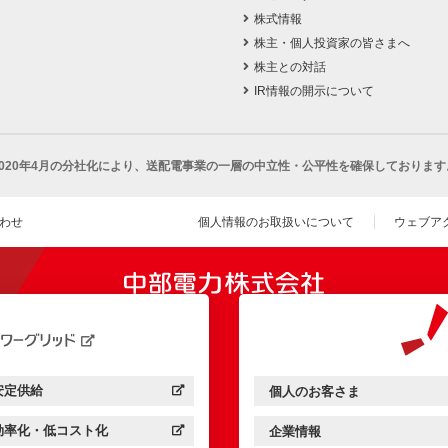
株式情報
株主・個人投資家の皆さまへ
株主との対話
IR情報の開示について
2020年4月の分社化により、
送配電事業の一層の中立性・公平性を確保しております
わせ
個人情報のお取扱いについて
ウェブア
（新し
開きます）
安定供給
個人のお客さま
中部電力パワーグリッド：
（新しいウィンドウを開きます）
中部電力ミライズ：
（新しいウィンドウを開きま
効率化・低コスト化
企業情報
中部電力パワーグリッド：
（新しいウィンドウを開きます）
中部電力ミライズ：
（新しいウィンドウを開きま