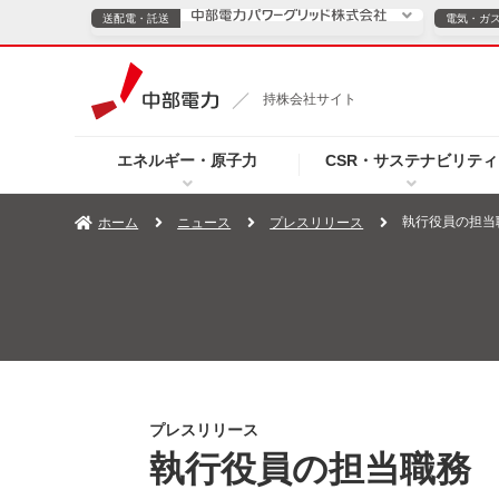
送配電・託送
電気・ガ
送配電・託送につ
持株会社サイト
電気・ガスのご契約
エネルギー・原子力
CSR・サステナビリティ
TOPページへ
TOPページへ
ご案内
個人の
執行役員の担当
ホーム
ニュース
プレスリリース
サービス・ソリューション
企業情報
効率化
（新しいウィンドウを開きます）
（新しいウィンドウ
プレスリリース
お知らせ
よくあるご
プレスリリース
執行役員の担当職務