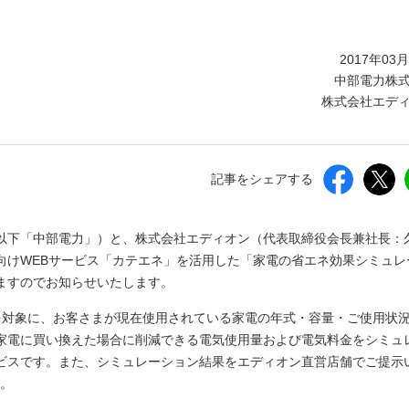
しいウィンドウを開きます）
2017年03
中部電力株
株式会社エデ
記事をシェアする
以下「中部電力」）と、株式会社エディオン（代表取締役会長兼社長：
向けWEBサービス「カテエネ」を活用した「家電の省エネ効果シミュレ
ますのでお知らせいたします。
を対象に、お客さまが現在使用されている家電の年式・容量・ご使用状
家電に買い換えた場合に削減できる電気使用量および電気料金をシミュ
ビスです。また、シミュレーション結果をエディオン直営店舗でご提示
す。