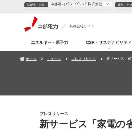
送配電・託送
電気・ガ
送配電・託送につ
持株会社サイト
電気・ガスのご契約
エネルギー・原子力
CSR・サステナビリティ
TOPページへ
TOPページへ
ご案内
個人の
新サービス「家
ホーム
ニュース
プレスリリース
サービス・ソリューション
企業情報
効率化
（新しいウィンドウを開きます）
（新しいウィンドウ
プレスリリース
お知らせ
よくあるご
プレスリリース
新サービス「家電の