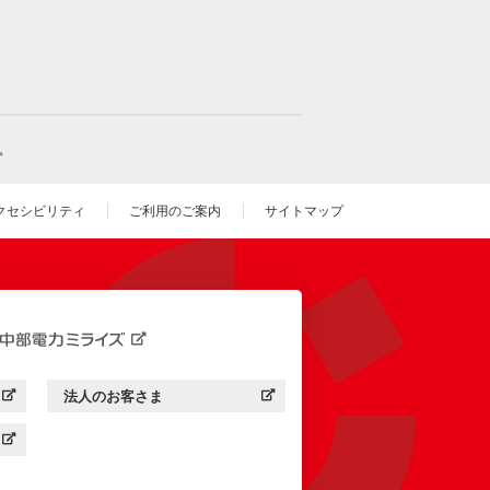
。
クセシビリティ
ご利用のご案内
サイトマップ
いウィンドウを開きます）
法人のお客さま
す）
中部電力ミライズ：
（新しいウィンドウを開きます）
す）