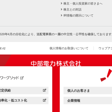
株主・個人投資家の皆さまへ
株主との対話
IR情報の開示について
2020年4月の分社化により、
送配電事業の一層の中立性・公平性を確保しております
わせ
個人情報のお取扱いについて
ウェブア
（新し
開きます）
安定供給
個人のお客さま
中部電力パワーグリッド：
（新しいウィンドウを開きます）
中部電力ミライズ：
（新しいウィンドウを開きま
効率化・低コスト化
企業情報
中部電力パワーグリッド：
（新しいウィンドウを開きます）
中部電力ミライズ：
（新しいウィンドウを開きま