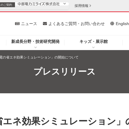
スの
ご契約
採用情報
いて
ニュース
よくあるご質問・お問い合わせ
Englis
新成長分野・技術研究開発
キッズ・展示館
お客さま
安定供給
法人のお客さま
電の省エネ効果シミュレーション」の開始について
・低コスト化
企業情報
プレスリリース
を開きます）
（新しいウィンドウを開きます）
質問・お問い合わせ
省エネ効果シミュレーション」