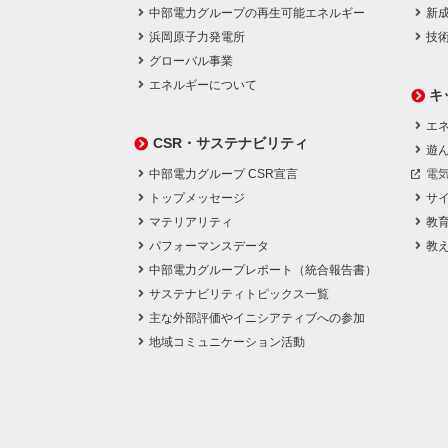
中部電力グループの再生可能エネルギー
新
浜岡原子力発電所
技
グローバル事業
エネルギーについて
キ
エネ
CSR・サステナビリティ
遊
中部電力グループ CSR宣言
電
トップメッセージ
サ
マテリアリティ
教
パフォーマンスデータ
教
中部電力グループレポート（統合報告書）
サステナビリティトピックス一覧
主な外部評価やイニシアティブへの参加
地域コミュニケーション活動