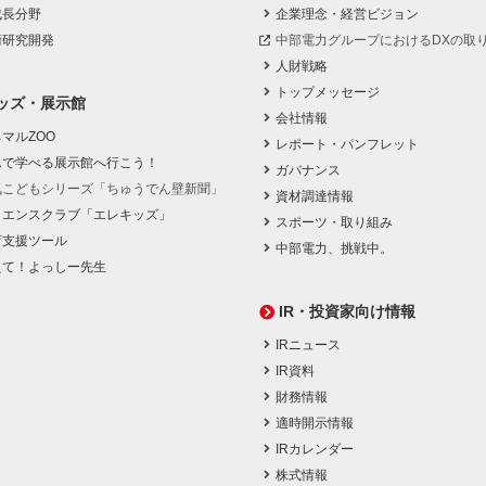
成長分野
企業理念・経営ビジョン
術研究開発
中部電力グループにおけるDXの取
人財戦略
トップメッセージ
ッズ・展示館
会社情報
マルZOO
レポート・パンフレット
んで学べる展示館へ行こう！
ガバナンス
気こどもシリーズ「ちゅうでん壁新聞」
資材調達情報
イエンスクラブ「エレキッズ」
スポーツ・取り組み
育支援ツール
中部電力、挑戦中。
えて！よっしー先生
IR・投資家向け情報
IRニュース
IR資料
財務情報
適時開示情報
IRカレンダー
株式情報