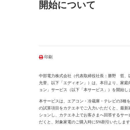
（新しいウィンドウを開きます）
（新
ニュース
開始について
よくあるご質問・お問い合わせ
印刷
中部電力株式会社（代表取締役社長：勝野 哲、
允誉、以下「エディオン」）は、本日より、家庭
ョン」サービス（以下「本サービス」）を開始し
本サービスは、エアコン・冷蔵庫・テレビの3種
の試算項目をカテエネでご入力いただくと、最新
ションし、カテエネ上でお客さまへ回答するサー
だくと、対象家電のご購入時に5%割引いたしま