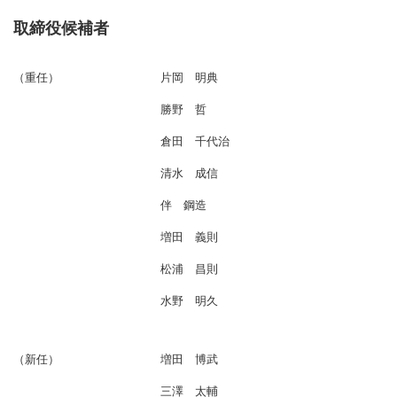
取締役候補者
（重任）
片岡 明典
勝野 哲
倉田 千代治
清水 成信
伴 鋼造
増田 義則
松浦 昌則
水野 明久
（新任）
増田 博武
三澤 太輔