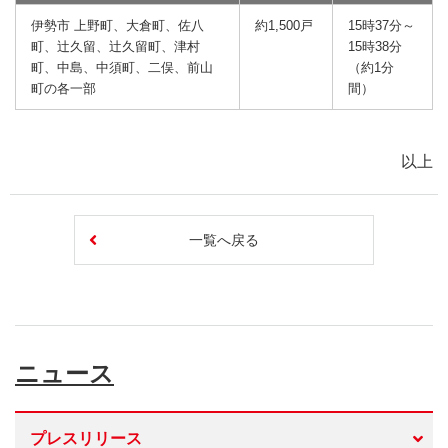
伊勢市 上野町、大倉町、佐八
約1,500戸
15時37分～
町、辻久留、辻久留町、津村
15時38分
町、中島、中須町、二俣、前山
（約1分
町の各一部
間）
以上
一覧へ戻る
ニュース
プレスリリース