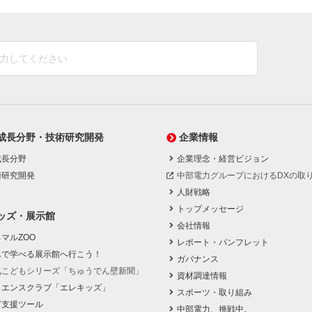
成長分野・技術研究開発
企業情報
成長分野
企業理念・経営ビジョン
術研究開発
中部電力グループにおけるDXの取
人財戦略
トップメッセージ
ッズ・展示館
会社情報
マルZOO
レポート・パンフレット
んで学べる展示館へ行こう！
ガバナンス
気こどもシリーズ「ちゅうでん壁新聞」
資材調達情報
イエンスクラブ「エレキッズ」
スポーツ・取り組み
育支援ツール
中部電力、挑戦中。