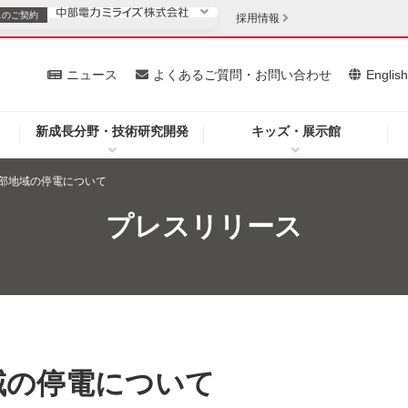
スの
ご契約
採用情報
いて
ニュース
よくあるご質問・お問い合わせ
Englis
新成長分野・技術研究開発
キッズ・展示館
お客さま
安定供給
法人のお客さま
部地域の停電について
・低コスト化
企業情報
プレスリリース
を開きます）
（新しいウィンドウを開きます）
質問・お問い合わせ
域の停電について