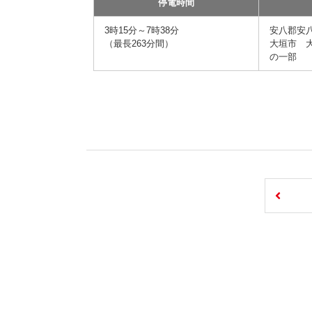
停電時間
3時15分～7時38分
安八郡安
（最長263分間）
大垣市 
の一部