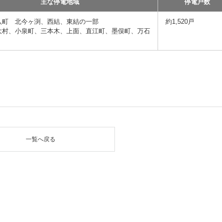
主な停電地域
停電戸数
八町 北今ヶ渕、西結、東結の一部
約1,520戸
大村、小泉町、三本木、上面、直江町、墨俣町、万石
一覧へ戻る