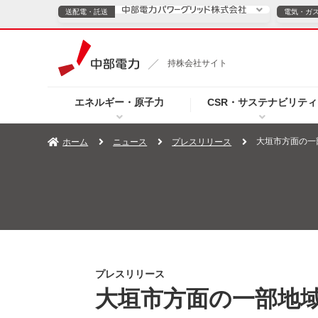
送配電・託送
電気・ガ
送配電・託送につ
持株会社サイト
電気・ガスのご契約
エネルギー・原子力
CSR・サステナビリティ
TOPページへ
TOPページへ
ご案内
個人の
大垣市方面の一
ホーム
ニュース
プレスリリース
サービス・ソリューション
企業情報
効率化
（新しいウィンドウを開きます）
（新しいウィンドウ
プレスリリース
お知らせ
よくあるご
プレスリリース
大垣市方面の一部地