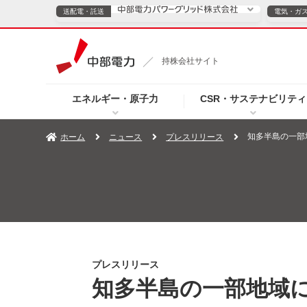
送配電・託送
電気・ガ
送配電・託送につ
持株会社サイト
電気・ガスのご契約
エネルギー・原子力
CSR・サステナビリティ
TOPページへ
TOPページへ
ご案内
個人の
知多半島の一部
ホーム
ニュース
プレスリリース
サービス・ソリューション
企業情報
効率化
（新しいウィンドウを開きます）
（新しいウィンドウ
プレスリリース
お知らせ
よくあるご
プレスリリース
知多半島の一部地域