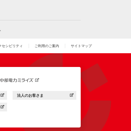
。
クセシビリティ
ご利用のご案内
サイトマップ
いウィンドウを開きます）
法人のお客さま
す）
中部電力ミライズ：
（新しいウィンドウを開きます）
す）