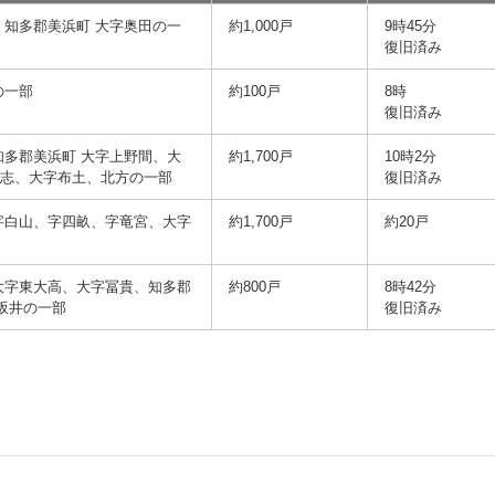
、知多郡美浜町 大字奥田の一
約1,000戸
9時45分
復旧済み
の一部
約100戸
8時
復旧済み
知多郡美浜町 大字上野間、大
約1,700戸
10時2分
時志、大字布土、北方の一部
復旧済み
字白山、字四畝、字竜宮、大字
約1,700戸
約20戸
大字東大高、大字冨貴、知多郡
約800戸
8時42分
 坂井の一部
復旧済み