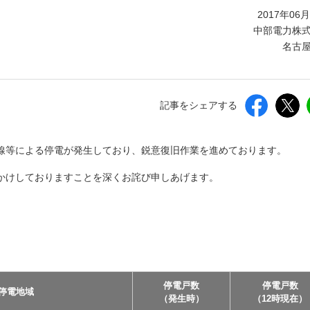
しいウィンドウを開きます）
2017年06
中部電力株
名古
記事をシェアする
線等による停電が発生しており、鋭意復旧作業を進めております。
かけしておりますことを深くお詫び申しあげます。
停電戸数
停電戸数
停電地域
（発生時）
（12時現在）