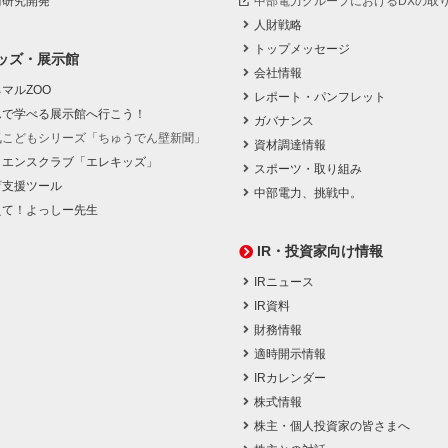
術研究開発
中部電力グループにおけるDXの取
人財戦略
トップメッセージ
ッズ・展示館
会社情報
マルZOO
レポート・パンフレット
んで学べる展示館へ行こう！
ガバナンス
気こどもシリーズ「ちゅうでん壁新聞」
資材調達情報
イエンスクラブ「エレキッズ」
スポーツ・取り組み
育支援ツール
中部電力、挑戦中。
えて！よっしー先生
IR・投資家向け情報
IRニュース
IR資料
財務情報
適時開示情報
IRカレンダー
株式情報
株主・個人投資家の皆さまへ