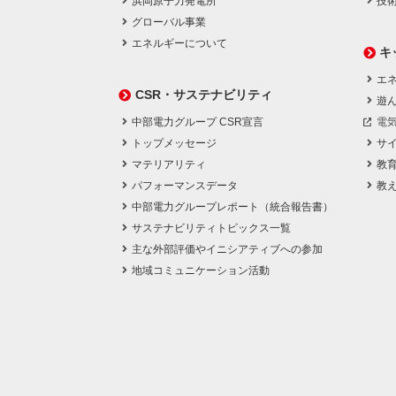
浜岡原子力発電所
技
グローバル事業
エネルギーについて
キ
エネ
CSR・サステナビリティ
遊
中部電力グループ CSR宣言
電
トップメッセージ
サ
マテリアリティ
教
パフォーマンスデータ
教
中部電力グループレポート（統合報告書）
サステナビリティトピックス一覧
主な外部評価やイニシアティブへの参加
地域コミュニケーション活動