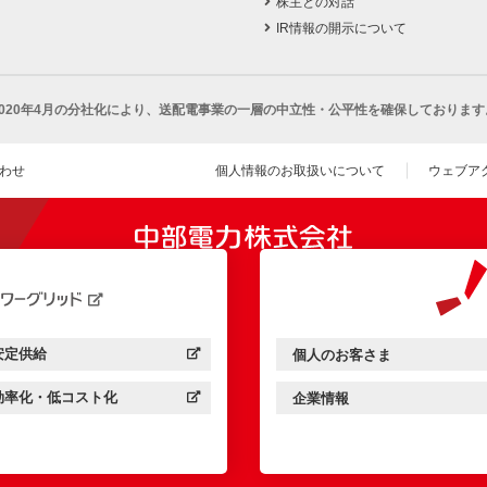
株主との対話
IR情報の開示について
2020年4月の分社化により、
送配電事業の一層の中立性・公平性を確保しております
わせ
個人情報のお取扱いについて
ウェブア
（新し
開きます）
安定供給
個人のお客さま
中部電力パワーグリッド：
（新しいウィンドウを開きます）
中部電力ミライズ：
（新しいウィンドウを開きま
効率化・低コスト化
企業情報
中部電力パワーグリッド：
（新しいウィンドウを開きます）
中部電力ミライズ：
（新しいウィンドウを開きま