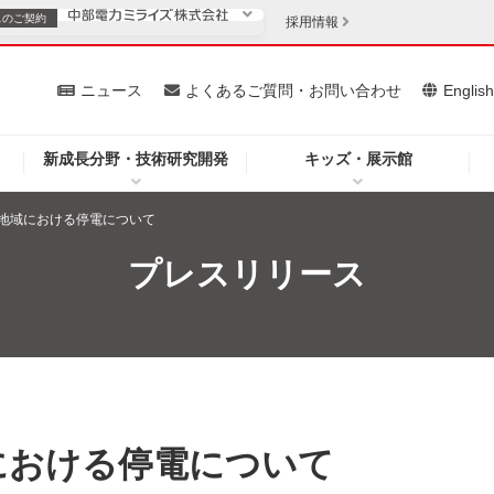
スの
ご契約
採用情報
いて
ニュース
よくあるご質問・お問い合わせ
Englis
新成長分野・技術研究開発
キッズ・展示館
お客さま
安定供給
法人のお客さま
地域における停電について
・低コスト化
企業情報
プレスリリース
を開きます）
（新しいウィンドウを開きます）
質問・お問い合わせ
における停電について