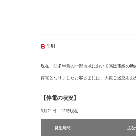
（新しいウィンドウを開きます）
（新
ニュース
よくあるご質問・お問い合わせ
印刷
現在、知多半島の一部地域において高圧電線の断
停電となりましたお客さまには、大変ご迷惑をお
【停電の状況】
6月21日 12時現在
発生時間
主な