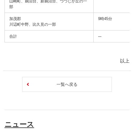
山崎町、鵜沼台、新鵜沼台、つつじが丘の一
部
加茂郡
9時45分
川辺町中野、比久見の一部
合計
以上
一覧へ戻る
ニュース