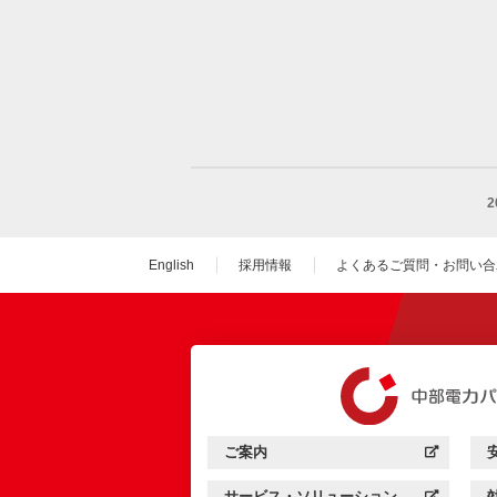
English
採用情報
よくあるご質問・お問い合
（新しいウィンドウを
ご案内
中部電力パワーグリッド：
（新しいウィンドウを開きます）
サービス・ソリューション