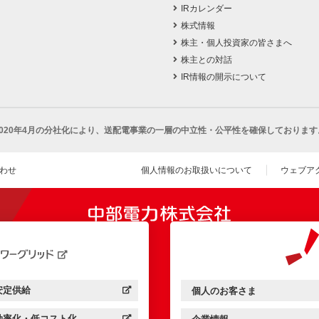
IRカレンダー
株式情報
株主・個人投資家の皆さまへ
株主との対話
IR情報の開示について
2020年4月の分社化により、
送配電事業の一層の中立性・公平性を確保しております
わせ
個人情報のお取扱いについて
ウェブア
（新し
開きます）
安定供給
個人のお客さま
中部電力パワーグリッド：
（新しいウィンドウを開きます）
中部電力ミライズ：
（新しいウィンドウを開きま
効率化・低コスト化