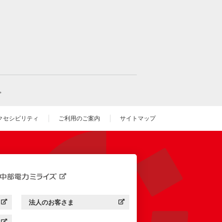
。
クセシビリティ
ご利用のご案内
サイトマップ
いウィンドウを開きます）
法人のお客さま
す）
中部電力ミライズ：
（新しいウィンドウを開きます）