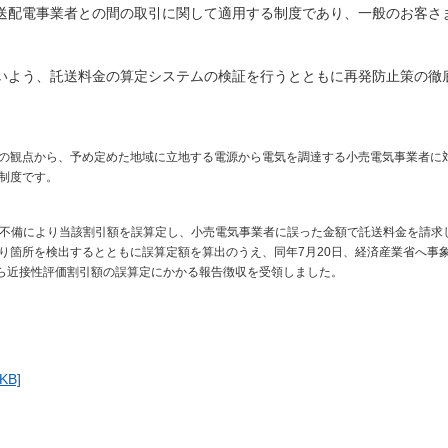
送配電事業者との間の取引に関して適用する制度であり、一般のお客さ
いよう、託送料金の算定システムの検証を行うとともに再発防止策の徹
の観点から、予め定めた地域に立地する電源から電気を調達する小売電気事業者に
制度です。
ムの不備により当該割引額を誤算定し、小売電気事業者に誤った金額で託送料金を請求
り箇所を検出するとともに誤算定額を算出のうえ、同年7月20日、経済産業省へ事
から近接性評価割引額の誤算定にかかる報告徴収を受領しました。
B]