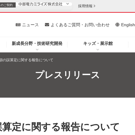
スの
ご契約
採用情報
いて
ニュース
よくあるご質問・お問い合わせ
Englis
新成長分野・技術研究開発
キッズ・展示館
お客さま
安定供給
法人のお客さま
額の誤算定に関する報告について
・低コスト化
企業情報
プレスリリース
を開きます）
（新しいウィンドウを開きます）
質問・お問い合わせ
誤算定に関する報告について