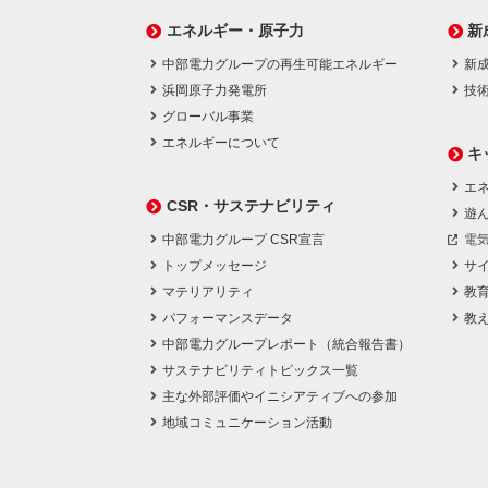
エネルギー・原子力
新
中部電力グループの再生可能エネルギー
新
浜岡原子力発電所
技
グローバル事業
エネルギーについて
キ
エネ
CSR・サステナビリティ
遊
中部電力グループ CSR宣言
電
トップメッセージ
サ
マテリアリティ
教
パフォーマンスデータ
教
中部電力グループレポート（統合報告書）
サステナビリティトピックス一覧
主な外部評価やイニシアティブへの参加
地域コミュニケーション活動