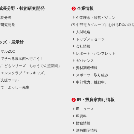
成長分野・技術研究開発
企業情報
成長分野
企業理念・経営ビジョン
術研究開発
中部電力グループにおけるDXの取
人財戦略
トップメッセージ
ッズ・展示館
会社情報
マルZOO
レポート・パンフレット
んで学べる展示館へ行こう！
ガバナンス
気こどもシリーズ「ちゅうでん壁新聞」
資材調達情報
イエンスクラブ「エレキッズ」
スポーツ・取り組み
育支援ツール
中部電力、挑戦中。
えて！よっしー先生
IR・投資家向け情報
IRニュース
IR資料
財務情報
適時開示情報