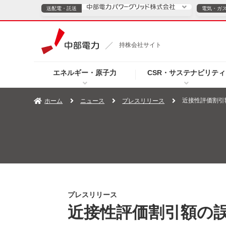
送配電・託送
電気・ガ
送配電・託送につ
持株会社サイト
電気・ガスのご契約
エネルギー・原子力
CSR・サステナビリティ
TOPページへ
TOPページへ
ご案内
個人の
近接性評価割引
ホーム
ニュース
プレスリリース
サービス・ソリューション
企業情報
効率化
（新しいウィンドウを開きます）
（新しいウィンドウ
プレスリリース
お知らせ
よくあるご
プレスリリース
近接性評価割引額の