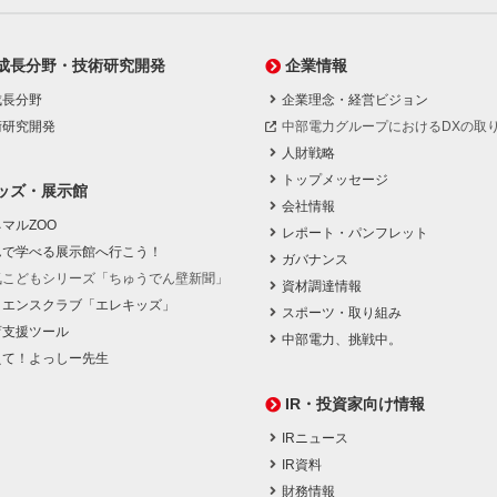
成長分野・技術研究開発
企業情報
成長分野
企業理念・経営ビジョン
術研究開発
中部電力グループにおけるDXの取
人財戦略
トップメッセージ
ッズ・展示館
会社情報
マルZOO
レポート・パンフレット
んで学べる展示館へ行こう！
ガバナンス
気こどもシリーズ「ちゅうでん壁新聞」
資材調達情報
イエンスクラブ「エレキッズ」
スポーツ・取り組み
育支援ツール
中部電力、挑戦中。
えて！よっしー先生
IR・投資家向け情報
IRニュース
IR資料
財務情報