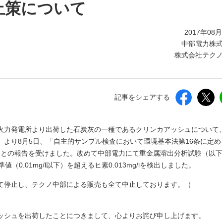
しいウィンドウを開きます）
止策について
2017年08
中部電力株
株式会社テク
記事をシェアする
火力発電所より出荷した石炭灰の一種であるクリンカアッシュについて
より8月5日、「自主的サンプル検査において環境基本法第16条に定め
れた」との報告を受けました。改めて中部電力にて重金属溶出分析試験（以
0.01mg/l以下）を超えるヒ素0.013mg/lを検出しました。
て停止し、テクノ中部による販売も全て中止しております。（
ッシュを出荷したことにつきまして、心よりお詫び申し上げます。