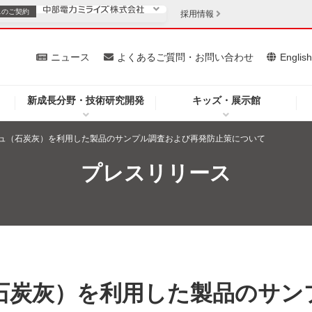
スの
ご契約
採用情報
いて
ニュース
よくあるご質問・お問い合わせ
Englis
新成長分野・技術研究開発
キッズ・展示館
お客さま
安定供給
法人のお客さま
ュ（石炭灰）を利用した製品のサンプル調査および再発防止策について
・低コスト化
企業情報
プレスリリース
を開きます）
（新しいウィンドウを開きます）
質問・お問い合わせ
石炭灰）を利用した製品のサン