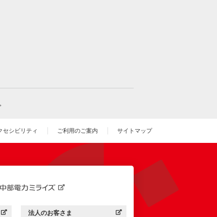
。
クセシビリティ
ご利用のご案内
サイトマップ
いウィンドウを開きます）
法人のお客さま
す）
中部電力ミライズ：
（新しいウィンドウを開きます）