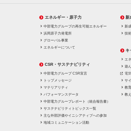
エネルギー・原子力
新
中部電力グループの再生可能エネルギー
新
浜岡原子力発電所
技
グローバル事業
エネルギーについて
キ
エネ
CSR・サステナビリティ
遊
中部電力グループ CSR宣言
電
トップメッセージ
サ
マテリアリティ
教
パフォーマンスデータ
教
中部電力グループレポート（統合報告書）
サステナビリティトピックス一覧
主な外部評価やイニシアティブへの参加
地域コミュニケーション活動