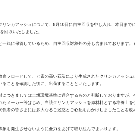
クリンカアッシュについて、8月10日に自主回収を申し入れ、本日まで
0tを回収いたしました。
と一緒に保管しているため、自主回収対象外の分も含まれております。
検査フローとして、ヒ素の高い石炭により生成されたクリンカアッシュ
いることを確認した後に、出荷することといたします。
材につきましては土壌環境基準に適合するものと判断しておりますが、
れたメーカー等はじめ、当該クリンカアッシュを原材料とする培養土を
関係者の皆さまには多大なるご迷惑とご心配をおかけしましたことを改
事象を発生させないように全力をあげて取り組んでまいります。