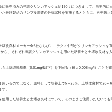
既に販売済みの当該クリンカアッシュ約190ｔにつきまして、自主的に
いた最終製品のサンプル調査の分析試験を実施するとともに、再発防止
土壌改良材メーカー全6社ならびに、テクノ中部がクリンカアッシュを
）から、それぞれ当該クリンカアッシュを用いた培養土と土壌改良材を
壌環境基準（0.01mg/l以下）を下回る（最大0.008mg/l）ことを
用いるのではなく、原料として培養土で5～25％、土壌改良材で20～6
ます。
を使用した培養土と土壌改良材について、そのままご使用いただいても