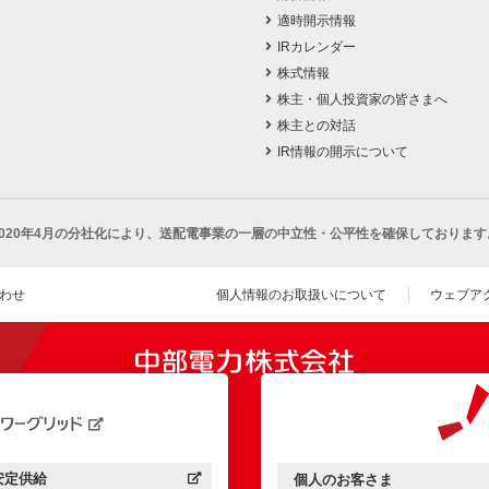
適時開示情報
IRカレンダー
株式情報
株主・個人投資家の皆さまへ
株主との対話
IR情報の開示について
2020年4月の分社化により、
送配電事業の一層の中立性・公平性を確保しております
わせ
個人情報のお取扱いについて
ウェブア
（新し
開きます）
安定供給
個人のお客さま
中部電力パワーグリッド：
（新しいウィンドウを開きます）
中部電力ミライズ：
（新しいウィンドウを開きま