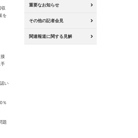
重要なお知らせ
回収
策を
その他の記者会見
関連報道に関する見解
直接
入手
確認い
0％
問題