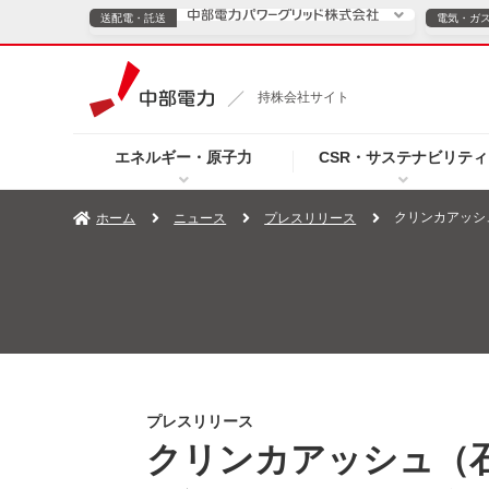
送配電・託送
電気・ガ
送配電・託送につ
持株会社サイト
電気・ガスのご契約
エネルギー・原子力
CSR・サステナビリティ
TOPページへ
TOPページへ
ご案内
個人の
クリンカアッシ
ホーム
ニュース
プレスリリース
サービス・ソリューション
企業情報
効率化
（新しいウィンドウを開きます）
（新しいウィンドウ
プレスリリース
お知らせ
よくあるご
プレスリリース
クリンカアッシュ（