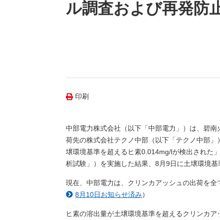
（新しいウィンドウを開きます）
（新
ニュース
ル調査および再発防
よくあるご質問・お問い合わせ
印刷
中部電力株式会社（以下「中部電力」）は、碧南
荷先の株式会社テクノ中部（以下「テクノ中部」）
壌環境基準を超えるヒ素0.014mg/lが検出さ
析試験」）を実施した結果、8月9日に土壌環境基準値（
現在、中部電力は、クリンカアッシュの出荷を全
8月10日お知らせ済み
）
ヒ素の溶出量が土壌環境基準を超えるクリンカア