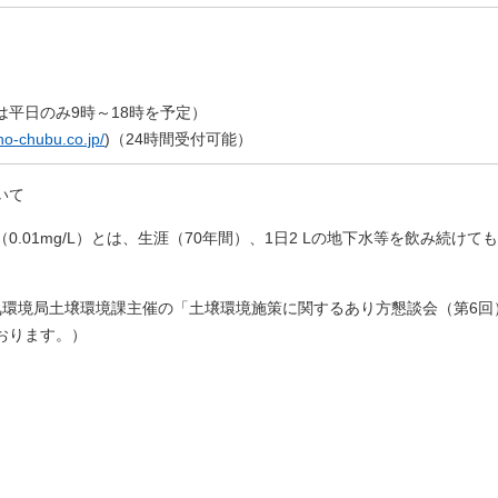
は平日のみ9時～18時を予定）
（新しいウィンドウを開きます）
no-chubu.co.jp/
)（24時間受付可能）
いて
01mg/L）とは、生涯（70年間）、1日2 Lの地下水等を飲み続けて
。
・大気環境局土壌環境課主催の「土壌環境施策に関するあり方懇談会（第6回
おります。）