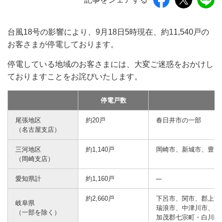
台風18号の影響により、9月18日5時現在、約11,540戸の
お客さまが停電しております。
停電している地域のお客さまには、大変ご迷惑をおかけし
ておりますことをお詫びいたします。
停電戸数
尾張地区
約20戸
春日井市の一部
（名古屋支店）
三河地区
約1,140戸
岡崎市、新城市、豊田
（岡崎支店）
愛知県計
約1,160戸
約2,660戸
下呂市、関市、郡上市
岐阜県
瑞浪市、中津川市、飛
（一部を除く）
加茂郡七宗町・白川町