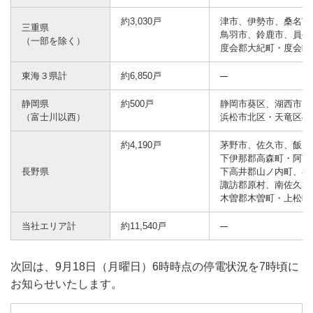
約3,030戸
津市、伊勢市、桑名市
三重県
鳥羽市、鈴鹿市、員弁
（一部を除く）
度会郡大紀町・度会町
東海３県計
約6,850戸
静岡県
約500戸
静岡市葵区、湖西市、
（富士川以西）
浜松市北区・天竜区の
約4,190戸
茅野市、佐久市、飯田
下伊那郡高森町・阿南
長野県
下高井郡山ノ内町、小
諏訪郡原村、南佐久郡
木曽郡木曽町・上松町
当社エリア計
約11,540戸
次回は、9月18日（月曜日）6時時点の停電状況を7時頃に
お知らせいたします。