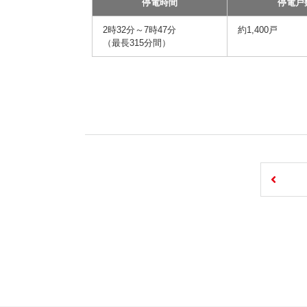
停電時間
停電戸
2時32分～7時47分
約1,400戸
（最長315分間）