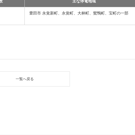
数
主な停電地域
豊田市 永覚新町、永覚町、大林町、鴛鴨町、宝町の一部
一覧へ戻る