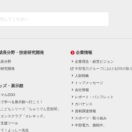
成長分野・技術研究開発
企業情報
成長分野
企業理念・経営ビジョン
術研究開発
中部電力グループにおけるDXの取
人財戦略
トップメッセージ
ッズ・展示館
会社情報
マルZOO
レポート・パンフレット
んで学べる展示館へ行こう！
ガバナンス
気こどもシリーズ「ちゅうでん壁新聞」
資材調達情報
イエンスクラブ「エレキッズ」
スポーツ・取り組み
育支援ツール
中部電力、挑戦中。
えて！よっしー先生