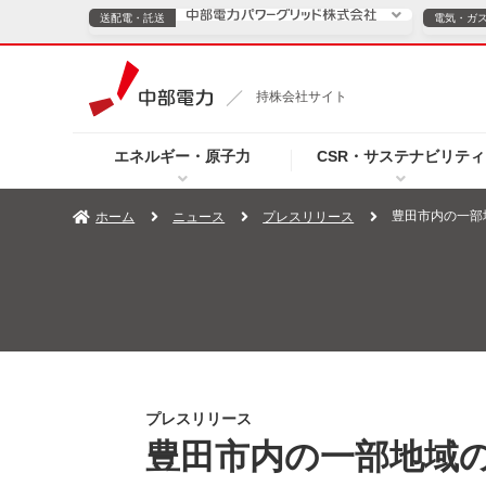
送配電・託送
電気・ガ
送配電・託送につ
持株会社サイト
電気・ガスのご契約
エネルギー・原子力
CSR・サステナビリティ
TOPページへ
TOPページへ
ご案内
個人の
豊田市内の一部
ホーム
ニュース
プレスリリース
サービス・ソリューション
企業情報
効率化
（新しいウィンドウを開きます）
（新しいウィンドウ
プレスリリース
お知らせ
よくあるご
プレスリリース
豊田市内の一部地域