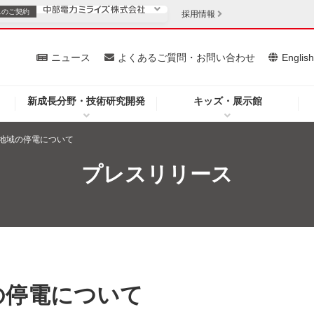
スの
ご契約
採用情報
いて
ニュース
よくあるご質問・お問い合わせ
Englis
新成長分野・技術研究開発
キッズ・展示館
お客さま
安定供給
法人のお客さま
地域の停電について
・低コスト化
企業情報
プレスリリース
を開きます）
（新しいウィンドウを開きます）
質問・お問い合わせ
の停電について