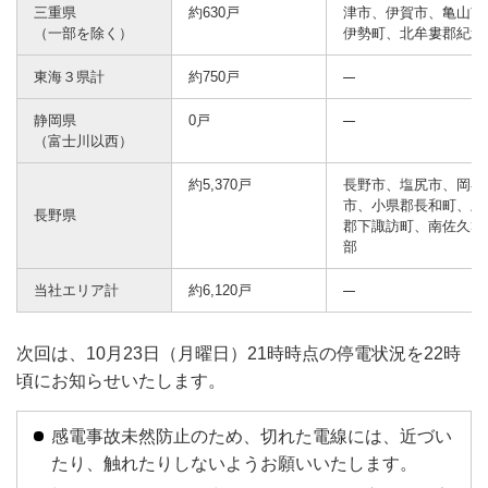
三重県
約630戸
津市、伊賀市、亀山市
（一部を除く）
伊勢町、北牟婁郡紀北
東海３県計
約750戸
静岡県
0戸
（富士川以西）
約5,370戸
長野市、塩尻市、岡谷
市、小県郡長和町、上
長野県
郡下諏訪町、南佐久郡
部
当社エリア計
約6,120戸
次回は、10月23日（月曜日）21時時点の停電状況を22時
頃にお知らせいたします。
感電事故未然防止のため、切れた電線には、近づい
たり、触れたりしないようお願いいたします。