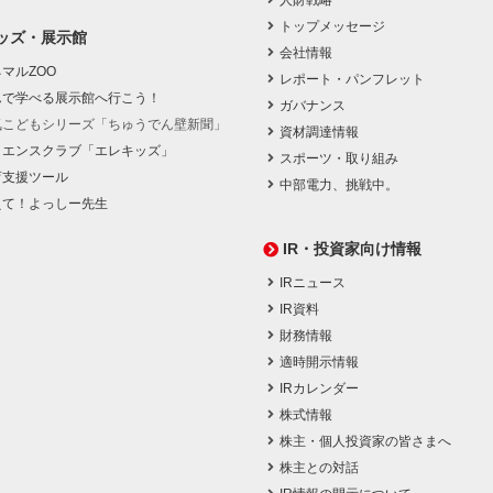
人財戦略
トップメッセージ
ッズ・展示館
会社情報
マルZOO
レポート・パンフレット
んで学べる展示館へ行こう！
ガバナンス
気こどもシリーズ「ちゅうでん壁新聞」
資材調達情報
イエンスクラブ「エレキッズ」
スポーツ・取り組み
育支援ツール
中部電力、挑戦中。
えて！よっしー先生
IR・投資家向け情報
IRニュース
IR資料
財務情報
適時開示情報
IRカレンダー
株式情報
株主・個人投資家の皆さまへ
株主との対話