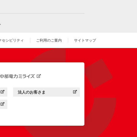
。
クセシビリティ
ご利用のご案内
サイトマップ
いウィンドウを開きます）
法人のお客さま
す）
中部電力ミライズ：
（新しいウィンドウを開きます）
す）