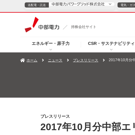
送配電・託送
電気・ガ
送配電・託送につ
持株会社サイト
電気・ガスのご契約
エネルギー・原子力
CSR・サステナビリティ
TOPページへ
TOPページへ
ご案内
個人の
2017年10月
ホーム
ニュース
プレスリリース
サービス・ソリューション
企業情報
効率化
（新しいウィンドウを開きます）
（新しいウィンドウ
プレスリリース
お知らせ
よくあるご
プレスリリース
2017年10月分中部