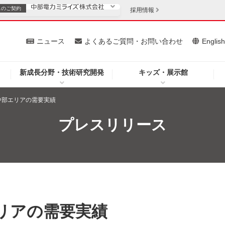
スの
ご契約
採用情報
いて
ニュース
よくあるご質問・お問い合わせ
Englis
新成長分野・技術研究開発
キッズ・展示館
お客さま
安定供給
法人のお客さま
分中部エリアの需要実績
・低コスト化
企業情報
プレスリリース
を開きます）
（新しいウィンドウを開きます）
質問・お問い合わせ
エリアの需要実績