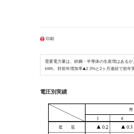
（新しいウィンドウを開きます）
（新
ニュース
よくあるご質問・お問い合わせ
印刷
需要電力量は、鉄鋼・半導体の生産増はあるが
kWh、対前年増加率
2.3%と2ヶ月連続で前
電圧別実績