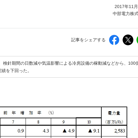
しいウィンドウを開きます）
2017年11
中部電力株
記事をシェアする
、検針期間の日数減や気温影響による冷房設備の稼動減などから、100
年実績を下回った。