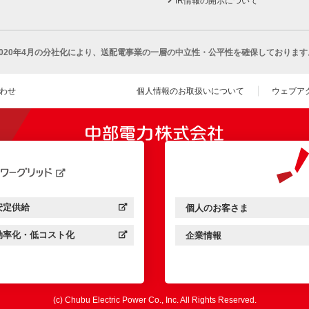
IR情報の開示について
2020年4月の分社化により、
送配電事業の一層の中立性・公平性を確保しております
わせ
個人情報のお取扱いについて
ウェブア
（新し
開きます）
安定供給
個人のお客さま
中部電力パワーグリッド：
（新しいウィンドウを開きます）
中部電力ミライズ：
（新しいウィンドウを開きま
効率化・低コスト化
企業情報
中部電力パワーグリッド：
（新しいウィンドウを開きます）
中部電力ミライズ：
（新しいウィンドウを開きま
(c) Chubu Electric Power Co., Inc. All Rights Reserved.