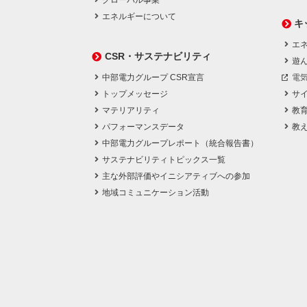
グローバル事業
エネルギーについて
キ
エネ
CSR・サステナビリティ
遊
中部電力グループ CSR宣言
電
トップメッセージ
サ
マテリアリティ
教
パフォーマンスデータ
教
中部電力グループレポート（統合報告書）
サステナビリティトピックス一覧
主な外部評価やイニシアティブへの参加
地域コミュニケーション活動