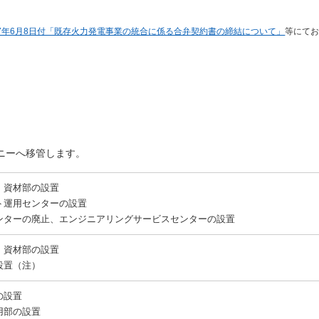
。
17年6月8日付「既存火力発電事業の統合に係る合弁契約書の締結について」
等にて
ニーへ移管します。
、資材部の設置
ト運用センターの設置
ンターの廃止、エンジニアリングサービスセンターの設置
、資材部の設置
設置（注）
の設置
用部の設置