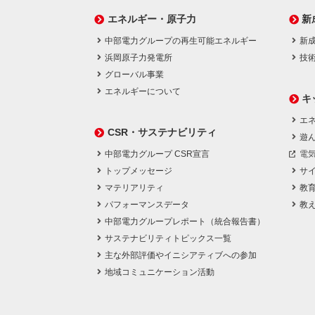
エネルギー・原子力
新
中部電力グループの再生可能エネルギー
新
浜岡原子力発電所
技
グローバル事業
エネルギーについて
キ
エネ
CSR・サステナビリティ
遊
中部電力グループ CSR宣言
電
トップメッセージ
サ
マテリアリティ
教
パフォーマンスデータ
教
中部電力グループレポート（統合報告書）
サステナビリティトピックス一覧
主な外部評価やイニシアティブへの参加
地域コミュニケーション活動