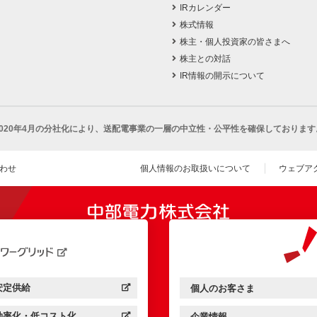
IRカレンダー
株式情報
株主・個人投資家の皆さまへ
株主との対話
IR情報の開示について
2020年4月の分社化により、
送配電事業の一層の中立性・公平性を確保しております
わせ
個人情報のお取扱いについて
ウェブア
（新し
開きます）
安定供給
個人のお客さま
中部電力パワーグリッド：
（新しいウィンドウを開きます）
中部電力ミライズ：
（新しいウィンドウを開きま
効率化・低コスト化
企業情報