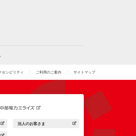
。
クセシビリティ
ご利用のご案内
サイトマップ
いウィンドウを開きます）
法人のお客さま
す）
中部電力ミライズ：
（新しいウィンドウを開きます）