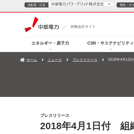
送配電・託送
電気・ガ
送配電・託送につ
持株会社サイト
電気・ガスのご契約
エネルギー・原子力
CSR・サステナビリティ
TOPページへ
TOPページへ
ご案内
個人の
2018年4月1
ホーム
ニュース
プレスリリース
サービス・ソリューション
企業情報
効率化
（新しいウィンドウを開きます）
（新しいウィンドウ
プレスリリース
お知らせ
よくあるご
プレスリリース
2018年4月1日付 