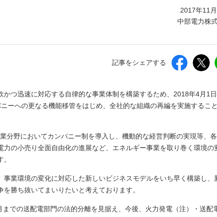
しいウィンドウを開きます）
2017年11
中部電力株
記事をシェアする
かつ迅速に対応する自律的な事業体制を構築するため、2018年4月1
パニーへの更なる機能移管をはじめ、全社的な組織の再編を実施するこ
3事業分野においてカンパニー制を導入し、機動的な経営判断の実現等、
電力の小売り全面自由化の進展など、エネルギー事業を取り巻く環境の
す。
、事業環境の変化に対応した新しいビジネスモデルをいち早く構築し、
争を勝ち抜いてまいりたいと考えております。
4月までの送配電部門の法的分離を見据え、今後、火力発電（注）・送配