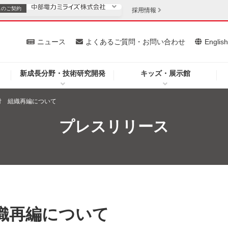
スの
ご契約
採用情報
いて
ニュース
よくあるご質問・お問い合わせ
Englis
新成長分野・技術研究開発
キッズ・展示館
お客さま
安定供給
法人のお客さま
日付 組織再編について
・低コスト化
企業情報
プレスリリース
を開きます）
（新しいウィンドウを開きます）
質問・お問い合わせ
組織再編について