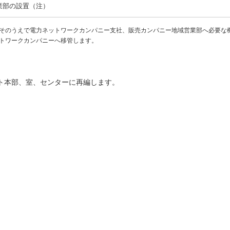
業部の設置（注）
そのうえで電力ネットワークカンパニー支社、販売カンパニー地域営業部へ必要な
トワークカンパニーへ移管します。
ト本部、室、センターに再編します。