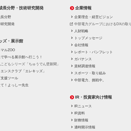
成長分野・技術研究開発
企業情報
成長分野
企業理念・経営ビジョン
術研究開発
中部電力グループにおけるDXの取
人財戦略
トップメッセージ
ッズ・展示館
会社情報
マルZOO
レポート・パンフレット
んで学べる展示館へ行こう！
ガバナンス
気こどもシリーズ「ちゅうでん壁新聞」
資材調達情報
イエンスクラブ「エレキッズ」
スポーツ・取り組み
育支援ツール
中部電力、挑戦中。
えて！よっしー先生
IR・投資家向け情報
IRニュース
IR資料
財務情報
適時開示情報