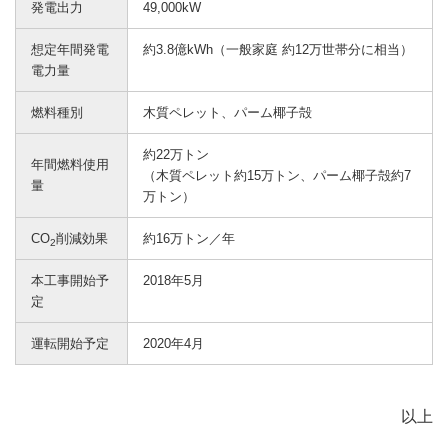
発電出力
49,000kW
想定年間発電
約3.8億kWh（一般家庭 約12万世帯分に相当）
電力量
燃料種別
木質ペレット、パーム椰子殻
約22万トン
年間燃料使用
（木質ペレット約15万トン、パーム椰子殻約7
量
万トン）
CO
削減効果
約16万トン／年
2
本工事開始予
2018年5月
定
運転開始予定
2020年4月
以上