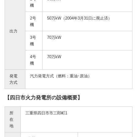
機
2号
50万kW（2004年3月31日に廃止済）
機
出力
3号
70万kW
機
4号
70万kW
機
発電
汽力発電方式（燃料：重油･原油）
方式
【四日市火力発電所の設備概要】
所
三重県四日市市三郎町1
在
地