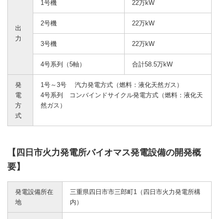
1号機
22万kW
2号機
22万kW
出
力
3号機
22万kW
4号系列（5軸）
合計58.5万kW
発
1号～3号 汽力発電方式（燃料：液化天然ガス）
電
4号系列 コンバインドサイクル発電方式（燃料：液化天
方
然ガス）
式
【四日市火力発電所バイオマス発電設備の開発概
要】
発電設備所在
三重県四日市市三郎町1（四日市火力発電所構
地
内）