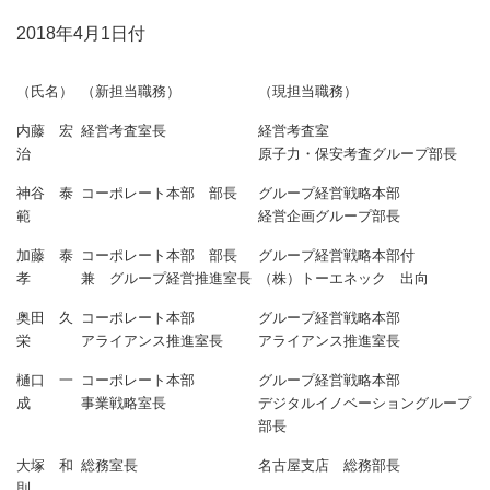
2018年4月1日付
（氏名）
（新担当職務）
（現担当職務）
内藤 宏
経営考査室長
経営考査室
治
原子力・保安考査グループ部長
神谷 泰
コーポレート本部 部長
グループ経営戦略本部
範
経営企画グループ部長
加藤 泰
コーポレート本部 部長
グループ経営戦略本部付
孝
兼 グループ経営推進室長
（株）トーエネック 出向
奥田 久
コーポレート本部
グループ経営戦略本部
栄
アライアンス推進室長
アライアンス推進室長
樋口 一
コーポレート本部
グループ経営戦略本部
成
事業戦略室長
デジタルイノベーショングループ
部長
大塚 和
総務室長
名古屋支店 総務部長
則