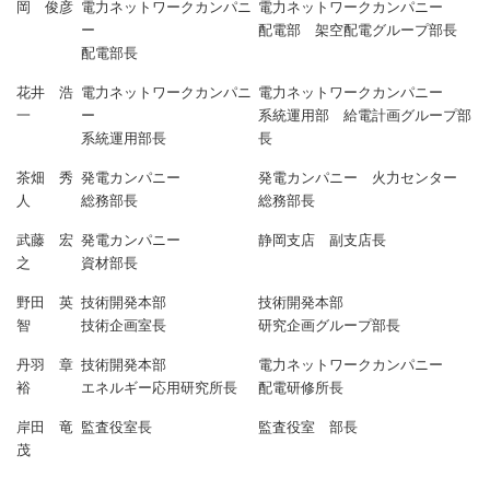
岡 俊彦
電力ネットワークカンパニ
電力ネットワークカンパニー
ー
配電部 架空配電グループ部長
配電部長
花井 浩
電力ネットワークカンパニ
電力ネットワークカンパニー
一
ー
系統運用部 給電計画グループ部
系統運用部長
長
茶畑 秀
発電カンパニー
発電カンパニー 火力センター
人
総務部長
総務部長
武藤 宏
発電カンパニー
静岡支店 副支店長
之
資材部長
野田 英
技術開発本部
技術開発本部
智
技術企画室長
研究企画グループ部長
丹羽 章
技術開発本部
電力ネットワークカンパニー
裕
エネルギー応用研究所長
配電研修所長
岸田 竜
監査役室長
監査役室 部長
茂