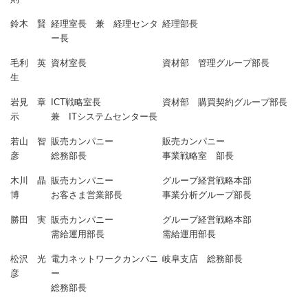
鈴木 賢
経理室長 兼 経理センタ
経理部長
ー長
毛利 英
資材室長
資材部 管理グループ部長
生
岩見 章
ICT戦略室長
資材部 購買契約グループ部長
示
兼 ITシステムセンター長
若山 智
販売カンパニー
販売カンパニー
彦
総務部長
事業戦略室 部長
木川 晶
販売カンパニー
グループ経営戦略本部
博
お客さま営業部長
事業分析グループ部長
勝田 実
販売カンパニー
グループ経営戦略本部
需給運用部長
需給運用部長
松沢 光
電力ネットワークカンパニ
岐阜支店 総務部長
彦
ー
総務部長