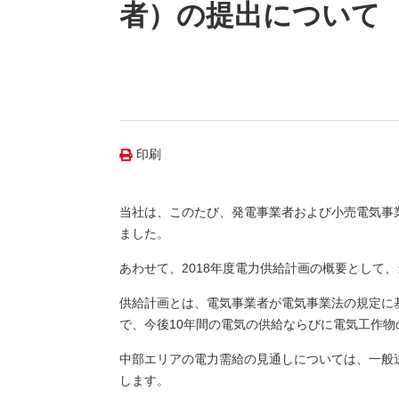
（新しいウィンドウを開きます）
（新
ニュース
者）の提出について
よくあるご質問・お問い合わせ
印刷
当社は、このたび、発電事業者および小売電気事
ました。
あわせて、2018年度電力供給計画の概要として
供給計画とは、電気事業者が電気事業法の規定に
で、今後10年間の電気の供給ならびに電気工作
中部エリアの電力需給の見通しについては、一般
します。