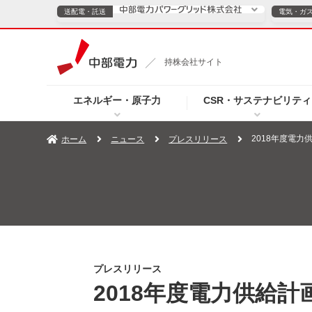
送配電・託送
電気・ガ
送配電・託送につ
持株会社サイト
電気・ガスのご契約
エネルギー・原子力
CSR・サステナビリティ
TOPページへ
TOPページへ
ご案内
個人の
2018年度電
ホーム
ニュース
プレスリリース
サービス・ソリューション
企業情報
効率化
（新しいウィンドウを開きます）
（新しいウィンドウ
プレスリリース
お知らせ
よくあるご
プレスリリース
2018年度電力供給