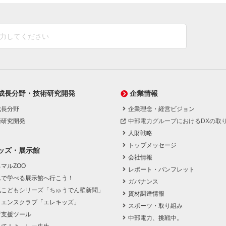
成長分野・技術研究開発
企業情報
成長分野
企業理念・経営ビジョン
術研究開発
中部電力グループにおけるDXの取
人財戦略
トップメッセージ
ッズ・展示館
会社情報
マルZOO
レポート・パンフレット
んで学べる展示館へ行こう！
ガバナンス
気こどもシリーズ「ちゅうでん壁新聞」
資材調達情報
イエンスクラブ「エレキッズ」
スポーツ・取り組み
育支援ツール
中部電力、挑戦中。