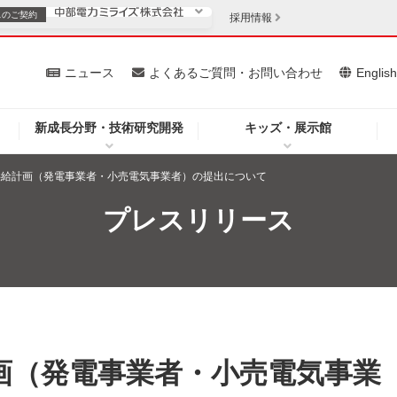
スの
ご契約
採用情報
いて
ニュース
よくあるご質問・お問い合わせ
Englis
新成長分野・技術研究開発
キッズ・展示館
お客さま
安定供給
法人のお客さま
力供給計画（発電事業者・小売電気事業者）の提出について
・低コスト化
企業情報
プレスリリース
を開きます）
（新しいウィンドウを開きます）
質問・お問い合わせ
計画（発電事業者・小売電気事業