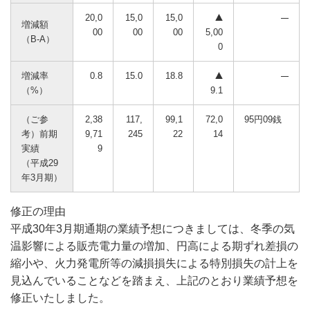
20,0
15,0
15,0
増減額
00
00
00
5,00
（B-A）
0
増減率
0.8
15.0
18.8
（%）
9.1
（ご参
2,38
117,
99,1
72,0
95円09銭
考）前期
9,71
245
22
14
実績
9
（平成29
年3月期）
修正の理由
平成30年3月期通期の業績予想につきましては、冬季の気
温影響による販売電力量の増加、円高による期ずれ差損の
縮小や、火力発電所等の減損損失による特別損失の計上を
見込んでいることなどを踏まえ、上記のとおり業績予想を
修正いたしました。