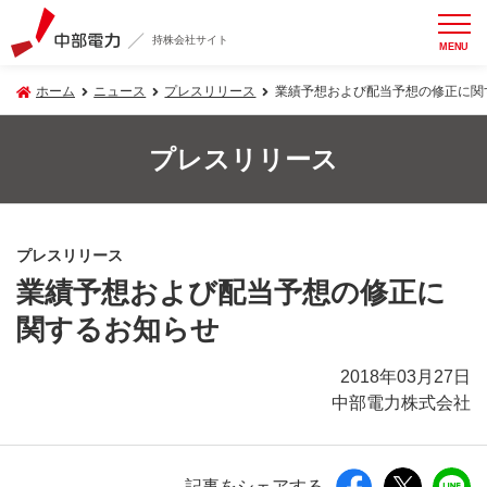
持株会社サイト
MENU
ホーム
ニュース
プレスリリース
業績予想および配当予想の修正に関
プレスリリース
プレスリリース
業績予想および配当予想の修正に
関するお知らせ
2018年03月27日
中部電力株式会社
記事をシェアする