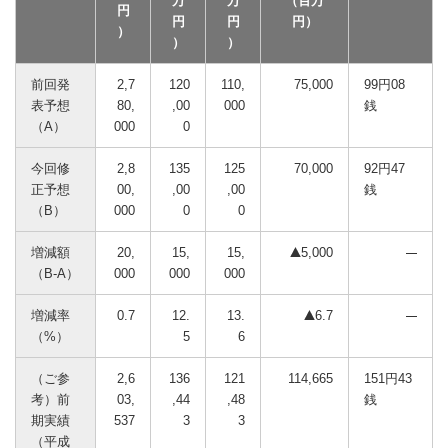
万
万
（百万
円
円
円
円）
）
）
）
前回発
2,7
120
110,
75,000
99円08
表予想
80,
,00
000
銭
（A）
000
0
今回修
2,8
135
125
70,000
92円47
正予想
00,
,00
,00
銭
（B）
000
0
0
増減額
20,
15,
15,
5,000
（B-A）
000
000
000
増減率
0.7
12.
13.
6.7
（%）
5
6
（ご参
2,6
136
121
114,665
151円43
考）前
03,
,44
,48
銭
期実績
537
3
3
（平成