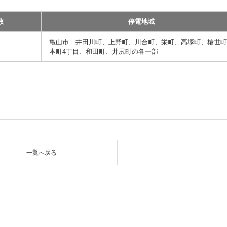
数
停電地域
亀山市 井田川町、上野町、川合町、栄町、高塚町、椿世
本町4丁目、和田町、井尻町の各一部
一覧へ戻る