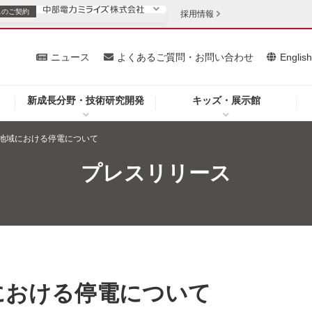
スの
ご契約
採用情報
いて
ニュース
よくあるご質問・お問い合わせ
Englis
新成長分野・技術研究開発
キッズ・展示館
お客さま
安定供給
法人のお客さま
地域における停電について
・低コスト化
企業情報
プレスリリース
を開きます）
（新しいウィンドウを開きます）
質問・お問い合わせ
における停電について