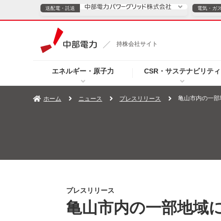
送配電・託送
電気・ガ
送配電・託送につ
持株会社サイト
電気・ガスのご契約
エネルギー・原子力
CSR・サステナビリティ
TOPページへ
TOPページへ
ご案内
個人の
亀山市内の一部
ホーム
ニュース
プレスリリース
サービス・ソリューション
企業情報
効率化
（新しいウィンドウを開きます）
（新しいウィンドウ
プレスリリース
お知らせ
よくあるご
プレスリリース
亀山市内の一部地域