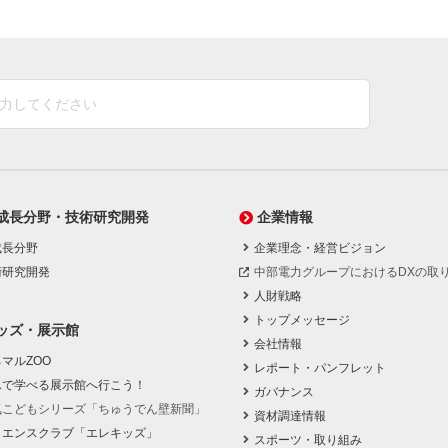
成長分野・技術研究開発
企業情報
成長分野
企業理念・経営ビジョン
術研究開発
中部電力グループにおけるDXの取
人財戦略
トップメッセージ
ッズ・展示館
会社情報
マルZOO
レポート・パンフレット
んで学べる展示館へ行こう！
ガバナンス
気こどもシリーズ「ちゅうでん壁新聞」
資材調達情報
イエンスクラブ「エレキッズ」
スポーツ・取り組み