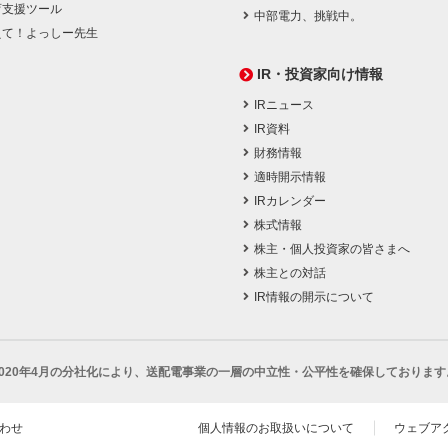
育支援ツール
中部電力、挑戦中。
えて！よっしー先生
IR・投資家向け情報
IRニュース
IR資料
財務情報
適時開示情報
IRカレンダー
株式情報
株主・個人投資家の皆さまへ
株主との対話
IR情報の開示について
2020年4月の分社化により、
送配電事業の一層の中立性・公平性を確保しております
わせ
個人情報のお取扱いについて
ウェブア