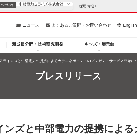
スの
ご契約
採用情報
いて
ニュース
よくあるご質問・お問い合わせ
Englis
新成長分野・技術研究開発
キッズ・展示館
お客さま
安定供給
法人のお客さま
アラインズと中部電力の提携によるカテエネポイントのプレゼントサービス開始に
・低コスト化
企業情報
プレスリリース
を開きます）
（新しいウィンドウを開きます）
質問・お問い合わせ
インズと中部電力の提携による