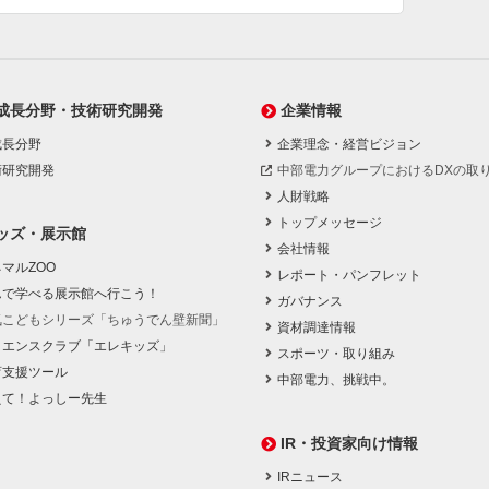
成長分野・技術研究開発
企業情報
成長分野
企業理念・経営ビジョン
術研究開発
中部電力グループにおけるDXの取
人財戦略
トップメッセージ
ッズ・展示館
会社情報
マルZOO
レポート・パンフレット
んで学べる展示館へ行こう！
ガバナンス
気こどもシリーズ「ちゅうでん壁新聞」
資材調達情報
イエンスクラブ「エレキッズ」
スポーツ・取り組み
育支援ツール
中部電力、挑戦中。
えて！よっしー先生
IR・投資家向け情報
IRニュース