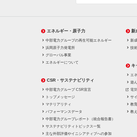
エネルギー・原子力
新
中部電力グループの再生可能エネルギー
新
浜岡原子力発電所
技
グローバル事業
エネルギーについて
キ
エネ
CSR・サステナビリティ
遊
中部電力グループ CSR宣言
電
トップメッセージ
サ
マテリアリティ
教
パフォーマンスデータ
教
中部電力グループレポート（統合報告書）
サステナビリティトピックス一覧
主な外部評価やイニシアティブへの参加