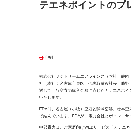
（新しいウィンドウを開きます）
（新
ニュース
テエネポイントのプ
よくあるご質問・お問い合わせ
印刷
株式会社フジドリームエアラインズ（本社：静岡市
社（本社：名古屋市東区、代表取締役社長：勝野 
対して、航空券の購入金額に応じたカテエネポイ
いたします。
FDAは、名古屋（小牧）空港と静岡空港、松本空
で結んでいます。FDAが、電力会社とポイント
中部電力は、ご家庭向けWEBサービス「カテエ