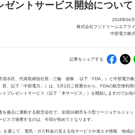
しいウィンドウを開きます）
レゼントサービス開始について
2018年04
株式会社フジドリームエアラ
中部電力株
記事をシェアする
清水区、代表取締役社長：三輪 德泰 、以下「FDA」）と中部電力株
哲、以下「中部電力」）は、5月1日ご搭乗分から、FDAの航空便利用
ントプレゼントサービス（以下「本サービス」）を開始しますのでお知
港を拠点に運航する航空会社で、全国16都市を小型リージョナルジェッ
サービスで連携するのは、今回が初めてとなります。
ネ」を通じて、電気・ガス料金の見える化サービスや省エネ情報、地域お