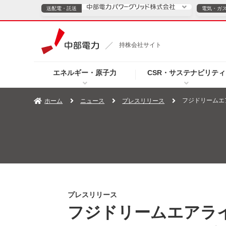
送配電・託送
電気・ガ
送配電・託送につ
持株会社サイト
電気・ガスのご契約
エネルギー・原子力
CSR・サステナビリティ
TOPページへ
TOPページへ
ご案内
個人の
フジドリームエ
ホーム
ニュース
プレスリリース
サービス・ソリューション
企業情報
効率化
（新しいウィンドウを開きます）
（新しいウィンドウ
プレスリリース
お知らせ
よくあるご
プレスリリース
フジドリームエアラ