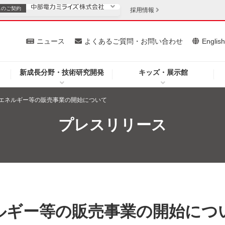
スの
ご契約
採用情報
いて
ニュース
よくあるご質問・お問い合わせ
Englis
新成長分野・技術研究開発
キッズ・展示館
お客さま
安定供給
法人のお客さま
エネルギー等の販売事業の開始について
・低コスト化
企業情報
プレスリリース
を開きます）
（新しいウィンドウを開きます）
質問・お問い合わせ
ルギー等の販売事業の開始につ