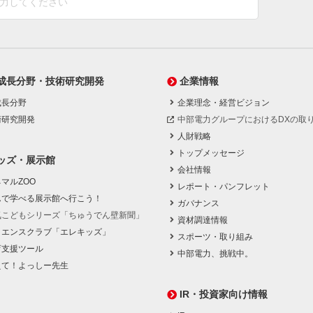
成長分野・技術研究開発
企業情報
成長分野
企業理念・経営ビジョン
術研究開発
中部電力グループにおけるDXの取
人財戦略
トップメッセージ
ッズ・展示館
会社情報
マルZOO
レポート・パンフレット
んで学べる展示館へ行こう！
ガバナンス
気こどもシリーズ「ちゅうでん壁新聞」
資材調達情報
イエンスクラブ「エレキッズ」
スポーツ・取り組み
育支援ツール
中部電力、挑戦中。
えて！よっしー先生
IR・投資家向け情報