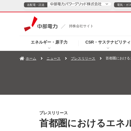
送配電・託送
電気・ガ
送配電・託送につ
持株会社サイト
電気・ガスのご契約
エネルギー・原子力
CSR・サステナビリティ
TOPページへ
TOPページへ
ご案内
個人の
首都圏における
ホーム
ニュース
プレスリリース
サービス・ソリューション
企業情報
効率化
（新しいウィンドウを開きます）
（新しいウィンドウ
プレスリリース
お知らせ
よくあるご
プレスリリース
首都圏におけるエネ