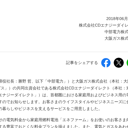
しいウィンドウを開きます）
2018年06
株式会社CDエナジーダイ
中部電力株
大阪ガス株
記事をシェアする
締役社長：勝野 哲、以下「中部電力」）と大阪ガス株式会社（本社：大
ガス」）の共同出資会社である株式会社CDエナジーダイレクト（本社：
Dエナジーダイレクト」）は、首都圏における家庭用およびビジネス用の
すのでお知らせします。お客さまのライフスタイルやビジネスニーズに
の暮らしやビジネスを支えるサービスをご用意しました。
けの電気料金から家庭用燃料電池「エネファーム」をお使いのお客さま
する豊富でおとくな料金プランを揃えました。また、電気とガスをあわ