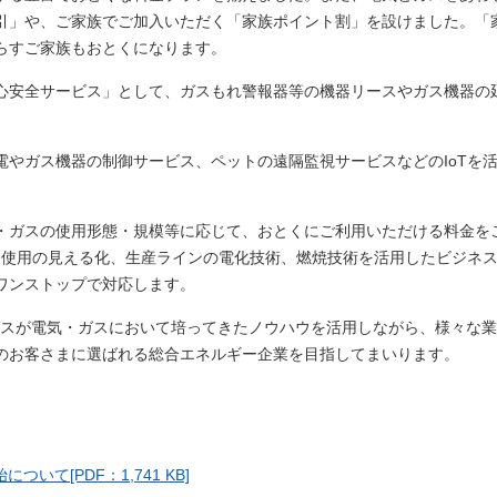
引」や、ご家族でご加入いただく「家族ポイント割」を設けました。「
らすご家族もおとくになります。
心安全サービス」として、ガスもれ警報器等の機器リースやガス機器の
電やガス機器の制御サービス、ペットの遠隔監視サービスなどのIoTを
・ガスの使用形態・規模等に応じて、おとくにご利用いただける料金を
ギー使用の見える化、生産ラインの電化技術、燃焼技術を活用したビジネ
ワンストップで対応します。
ガスが電気・ガスにおいて培ってきたノウハウを活用しながら、様々な
のお客さまに選ばれる総合エネルギー企業を目指してまいります。
て[PDF：1,741 KB]