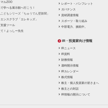
マルZOO
レポート・パンフレット
んで学べる展示館へ行こう！
ガバナンス
気こどもシリーズ「ちゅうでん壁新聞」
資材調達情報
イエンスクラブ「エレキッズ」
スポーツ・取り組み
育支援ツール
中部電力、挑戦中。
えて！よっしー先生
IR・投資家向け情報
IRニュース
IR資料
財務情報
適時開示情報
IRカレンダー
株式情報
株主・個人投資家の皆さまへ
株主との対話
IR情報の開示について