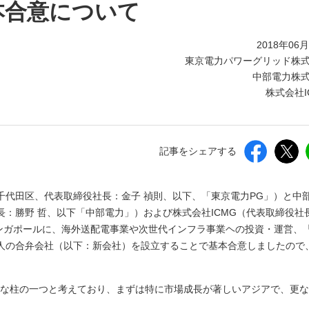
しいウィンドウを開きます）
本合意について
2018年06
東京電力パワーグリッド株
中部電力株
株式会社I
記事をシェアする
千代田区、代表取締役社長：金子 禎則、以下、「東京電力PG」）と中
：勝野 哲、以下「中部電力」）および株式会社ICMG（代表取締役社
シンガポールに、海外送配電事業や次世代インフラ事業ヘの投資・運営、
人の合弁会社（以下：新会社）を設立することで基本合意しましたので
きな柱の一つと考えており、まずは特に市場成長が著しいアジアで、更