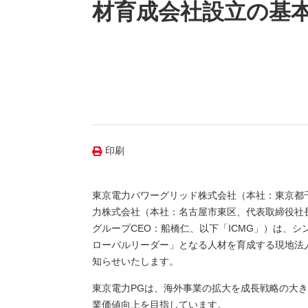
（新しいウィンドウを開きます）
（新
ニュース
材育成会社設立の基
よくあるご質問・お問い合わせ
印刷
東京電力パワーグリッド株式会社（本社：東京都
力株式会社（本社：名古屋市東区、代表取締役社長
グループCEO：船橋仁、以下「ICMG」）は、
ローバルリーダー」となる人材を育成する現地法
知らせいたします。
東京電力PGは、海外事業の拡大を成長戦略の大
業価値向上を目指しています。