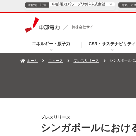
送配電・託送
電気・ガ
送配電・託送につ
持株会社サイト
電気・ガスのご契約
エネルギー・原子力
CSR・サステナビリティ
TOPページへ
TOPページへ
ご案内
個人の
シンガポールに
ホーム
ニュース
プレスリリース
サービス・ソリューション
企業情報
効率化
（新しいウィンドウを開きます）
（新しいウィンドウ
プレスリリース
お知らせ
よくあるご
プレスリリース
シンガポールにおけ