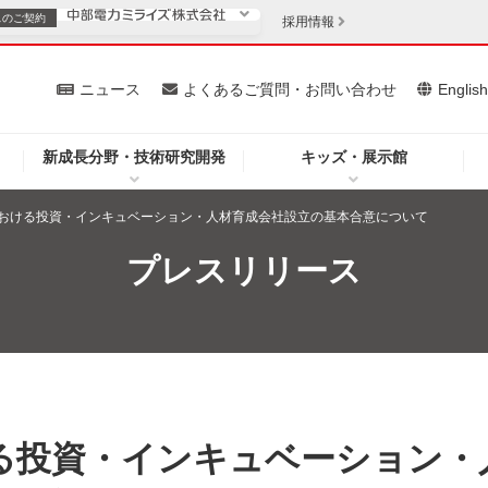
スの
ご契約
採用情報
いて
ニュース
よくあるご質問・お問い合わせ
Englis
新成長分野・技術研究開発
キッズ・展示館
お客さま
安定供給
法人のお客さま
おける投資・インキュベーション・人材育成会社設立の基本合意について
・低コスト化
企業情報
プレスリリース
を開きます）
（新しいウィンドウを開きます）
質問・お問い合わせ
る投資・インキュベーション・