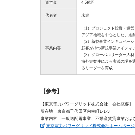
資本金
4.5億円
代表者
未定
（1）プロジェクト投資・運営
アジア地域を中心とした、送
（2）新規事業インキュベーシ
事業内容
顧客が持つ新規事業アイディ
（3）グローバルリーダー人材
海外実案件による実践の場を通
るリーダーを育成
【参考】
【東京電力パワーグリッド株式会社 会社概要】
所在地 東京都千代田区内幸町1-1-3
事業内容 一般送配電事業、不動産賃貸事業およ
東京電力パワーグリッド株式会社ホームページ