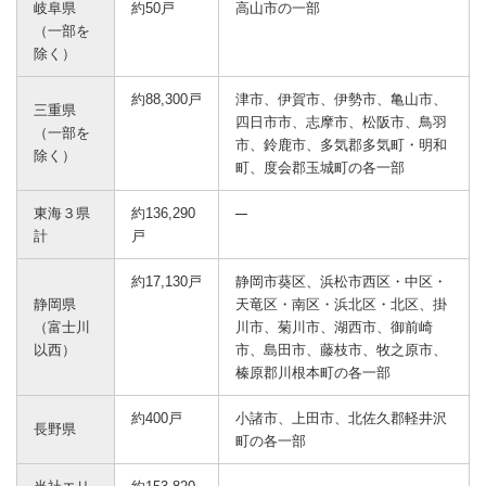
岐阜県
約50戸
高山市の一部
（一部を
除く）
約88,300戸
津市、伊賀市、伊勢市、亀山市、
三重県
四日市市、志摩市、松阪市、鳥羽
（一部を
市、鈴鹿市、多気郡多気町・明和
除く）
町、度会郡玉城町の各一部
東海３県
約136,290
計
戸
約17,130戸
静岡市葵区、浜松市西区・中区・
静岡県
天竜区・南区・浜北区・北区、掛
（富士川
川市、菊川市、湖西市、御前崎
以西）
市、島田市、藤枝市、牧之原市、
榛原郡川根本町の各一部
約400戸
小諸市、上田市、北佐久郡軽井沢
長野県
町の各一部