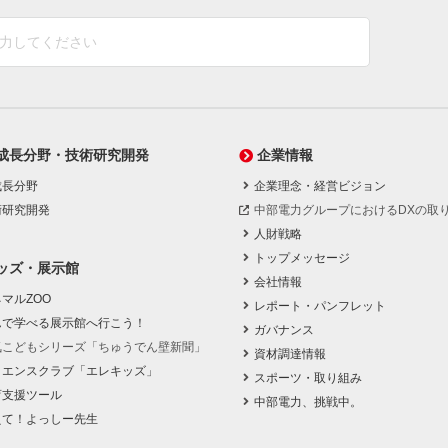
成長分野・技術研究開発
企業情報
成長分野
企業理念・経営ビジョン
術研究開発
中部電力グループにおけるDXの取
人財戦略
トップメッセージ
ッズ・展示館
会社情報
マルZOO
レポート・パンフレット
んで学べる展示館へ行こう！
ガバナンス
気こどもシリーズ「ちゅうでん壁新聞」
資材調達情報
イエンスクラブ「エレキッズ」
スポーツ・取り組み
育支援ツール
中部電力、挑戦中。
えて！よっしー先生