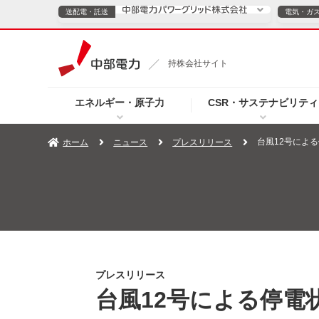
送配電・託送
電気・ガ
送配電・託送につ
持株会社サイト
電気・ガスのご契約
エネルギー・原子力
CSR・サステナビリティ
TOPページへ
TOPページへ
ご案内
個人の
台風12号による
ホーム
ニュース
プレスリリース
サービス・ソリューション
企業情報
効率化
（新しいウィンドウを開きます）
（新しいウィンドウ
プレスリリース
お知らせ
よくあるご
プレスリリース
台風12号による停電状