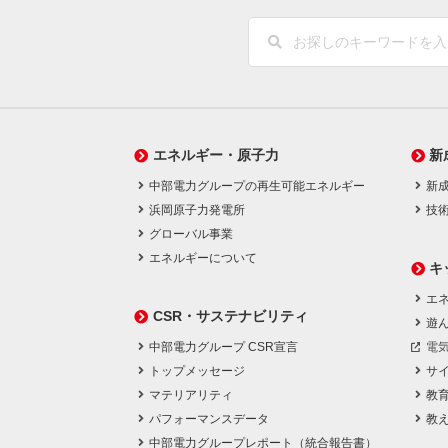
エネルギー・原子力
新
中部電力グループの再生可能エネルギー
新
浜岡原子力発電所
技
グローバル事業
エネルギーについて
キ
エネ
CSR・サステナビリティ
遊
中部電力グループ CSR宣言
電
トップメッセージ
サ
マテリアリティ
教
パフォーマンスデータ
教
中部電力グループレポート（統合報告書）