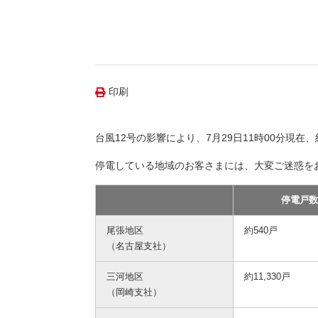
（新しいウィンドウを開きます）
（新
ニュース
よくあるご質問・お問い合わせ
印刷
台風12号の影響により、7月29日11時00分現在
停電している地域のお客さまには、大変ご迷惑を
停電戸
尾張地区
約540戸
（名古屋支社）
三河地区
約11,330戸
（岡崎支社）