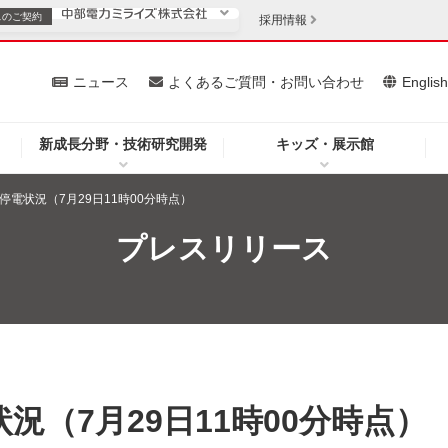
スの
ご契約
採用情報
いて
ニュース
よくあるご質問・お問い合わせ
Englis
新成長分野・技術研究開発
キッズ・展示館
お客さま
安定供給
法人のお客さま
停電状況（7月29日11時00分時点）
・低コスト化
企業情報
プレスリリース
を開きます）
（新しいウィンドウを開きます）
質問・お問い合わせ
況（7月29日11時00分時点）