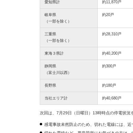
愛知県計
約11,870戸
岐阜県
約20戸
（一部を除く）
三重県
約28,310戸
（一部を除く）
東海３県計
約40,200戸
静岡県
約300戸
（富士川以西）
長野県
約180戸
当社エリア計
約40,680戸
次回は、7月29日（日曜日）13時時点の停電状況
感電事故未然防止のため、切れた電線には、近