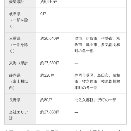
愛知県計
約6,910戸
岐阜県
0戸
（一部を除
く）
三重県
約20,640戸
津市、伊賀市、伊勢市、松
（一部を除
阪市、鳥羽市、多気郡明和
く）
町の各一部
東海３県計
約27,550戸
静岡県
約220戸
静岡市葵区、島田市、藤枝
（富士川以
市、牧之原市、榛原郡川根
西）
本町の各一部
長野県
約80戸
北佐久郡軽井沢町の一部
当社エリア
約27,850戸
計