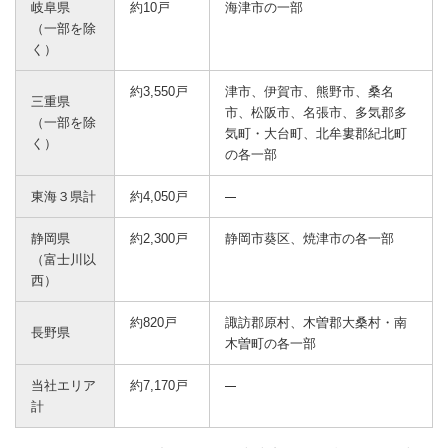
岐阜県
約10戸
海津市の一部
（一部を除
く）
約3,550戸
津市、伊賀市、熊野市、桑名
三重県
市、松阪市、名張市、多気郡多
（一部を除
気町・大台町、北牟婁郡紀北町
く）
の各一部
東海３県計
約4,050戸
静岡県
約2,300戸
静岡市葵区、焼津市の各一部
（富士川以
西）
約820戸
諏訪郡原村、木曽郡大桑村・南
長野県
木曽町の各一部
当社エリア
約7,170戸
計