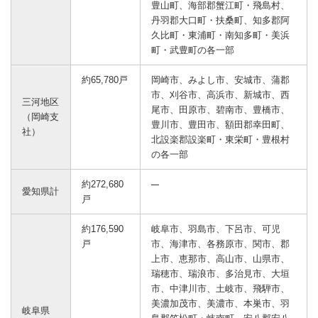
豊山町、海部郡蟹江町・飛島村、
丹羽郡大口町・扶桑町、知多郡阿
久比町・東浦町・南知多町・美浜
町・武豊町の各一部
約65,780戸
岡崎市、みよし市、安城市、蒲郡
市、刈谷市、高浜市、新城市、西
三河地区
尾市、田原市、碧南市、豊橋市、
（岡崎支
豊川市、豊田市、額田郡幸田町、
社）
北設楽郡設楽町・東栄町・豊根村
の各一部
約272,680
愛知県計
戸
約176,590
岐阜市、羽島市、下呂市、可児
戸
市、海津市、各務原市、関市、郡
上市、恵那市、高山市、山県市、
瑞穂市、瑞浪市、多治見市、大垣
市、中津川市、土岐市、飛騨市、
美濃加茂市、美濃市、本巣市、羽
岐阜県