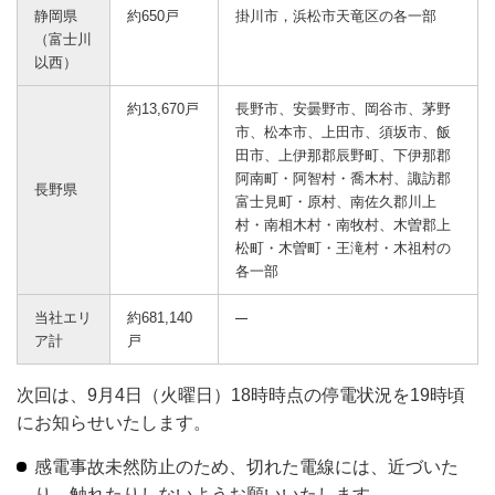
静岡県
約650戸
掛川市，浜松市天竜区の各一部
（富士川
以西）
約13,670戸
長野市、安曇野市、岡谷市、茅野
市、松本市、上田市、須坂市、飯
田市、上伊那郡辰野町、下伊那郡
阿南町・阿智村・喬木村、諏訪郡
長野県
富士見町・原村、南佐久郡川上
村・南相木村・南牧村、木曽郡上
松町・木曽町・王滝村・木祖村の
各一部
当社エリ
約681,140
ア計
戸
次回は、9月4日（火曜日）18時時点の停電状況を19時頃
にお知らせいたします。
感電事故未然防止のため、切れた電線には、近づいた
り、触れたりしないようお願いいたします。