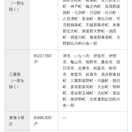
島郡笠松町・岐南町、安八郡安八
（一部を
町・神戸町・輪之内町、加茂郡坂
除く）
祝町・七宗町・川辺町・白川町・
八百津町・富加町・東白川村、可
児郡御嵩町、不破郡垂井町、本巣
郡北方町、揖斐郡大野町・池田
町・揖斐川町、養老郡養老町、大
野郡白川村の各一部
約217,550
津市、いなべ市、伊賀市、伊勢
戸
市、亀山市、熊野市、桑名市、四
日市市、志摩市、松阪市、鳥羽
三重県
市、尾鷲市、鈴鹿市、員弁郡東員
（一部を
町、三重郡菰野町・川越町・朝日
除く）
町、多気郡多気町・大台町・明和
町、度会郡玉城町・大紀町・度会
町・南伊勢町、北牟婁郡紀北町の
各一部
東海３県
約666,820
計
戸