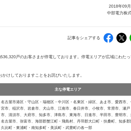
しいウィンドウを開きます）
2018年09
中部電力株
記事をシェアする
約536,320戸のお客さまが停電しております。停電エリアが広域にわた
おかけしておりますことをお詫びいたします。
主な停電エリア
名古屋市港区・守山区・瑞穂区・中川区・名東区・緑区、あま市、愛西市、
宮市、稲沢市、岩倉市、犬山市、江南市、春日井市、小牧市、常滑市、瀬戸
市、清須市、大府市、知多市、津島市、東海市、日進市、半田市、豊明市、
名古屋市、弥富市、海部郡蟹江町・飛島村、丹羽郡大口町・扶桑町、知多郡
久比町・東浦町・南知多町・美浜町・武豊町の各一部