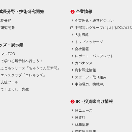
成長分野・技術研究開発
企業情報
成長分野
企業理念・経営ビジョン
術研究開発
中部電力グループにおけるDXの取
人財戦略
トップメッセージ
ッズ・展示館
会社情報
マルZOO
レポート・パンフレット
んで学べる展示館へ行こう！
ガバナンス
気こどもシリーズ「ちゅうでん壁新聞」
資材調達情報
イエンスクラブ「エレキッズ」
スポーツ・取り組み
育支援ツール
中部電力、挑戦中。
えて！よっしー先生
IR・投資家向け情報
IRニュース
IR資料
財務情報
適時開示情報