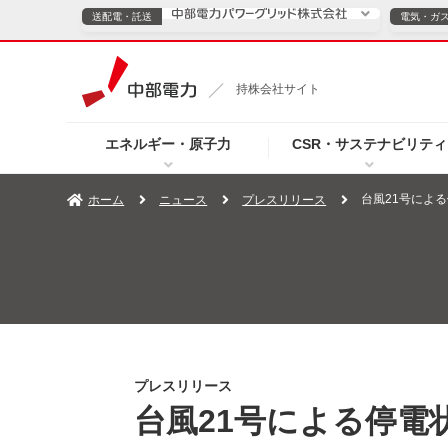
送配電・託送
電気・ガ
送配電・託送につ
持株会社サイト
電気・ガスのご契約
エネルギー・原子力
CSR・サステナビリティ
TOPページへ
TOPページへ
ご案内
個人の
台風21号による
ホーム
ニュース
プレスリリース
サービス・ソリューション
企業情報
効率化
（新しいウィンドウを開きます）
（新しいウィンドウ
プレスリリース
お知らせ
よくあるご
プレスリリース
台風21号による停電状