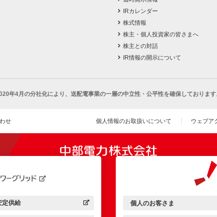
IRカレンダー
株式情報
株主・個人投資家の皆さまへ
株主との対話
IR情報の開示について
2020年4月の分社化により、
送配電事業の一層の中立性・公平性を確保しております
わせ
個人情報のお取扱いについて
ウェブア
（新し
開きます）
安定供給
個人のお客さま
中部電力パワーグリッド：
（新しいウィンドウを開きます）
中部電力ミライズ：
（新しいウィンドウを開きま