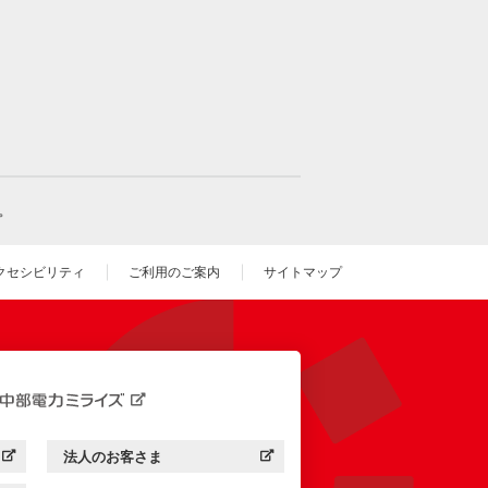
。
クセシビリティ
ご利用のご案内
サイトマップ
いウィンドウを開きます）
法人のお客さま
す）
中部電力ミライズ：
（新しいウィンドウを開きます）