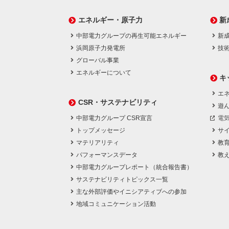
エネルギー・原子力
新
中部電力グループの再生可能エネルギー
新
浜岡原子力発電所
技
グローバル事業
エネルギーについて
キ
エネ
CSR・サステナビリティ
遊
中部電力グループ CSR宣言
電
トップメッセージ
サ
マテリアリティ
教
パフォーマンスデータ
教
中部電力グループレポート（統合報告書）
サステナビリティトピックス一覧
主な外部評価やイニシアティブへの参加
地域コミュニケーション活動