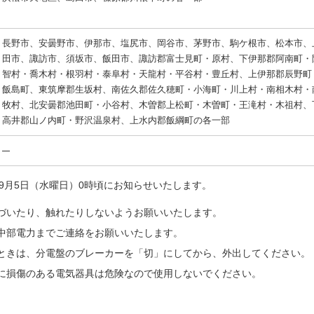
長野市、安曇野市、伊那市、塩尻市、岡谷市、茅野市、駒ケ根市、松本市、
田市、諏訪市、須坂市、飯田市、諏訪郡富士見町・原村、下伊那郡阿南町・
智村・喬木村・根羽村・泰阜村・天龍村・平谷村・豊丘村、上伊那郡辰野町
飯島町、東筑摩郡生坂村、南佐久郡佐久穂町・小海町・川上村・南相木村・
牧村、北安曇郡池田町・小谷村、木曽郡上松町・木曽町・王滝村・木祖村、
高井郡山ノ内町・野沢温泉村、上水内郡飯綱町の各一部
を9月5日（水曜日）0時頃にお知らせいたします。
づいたり、触れたりしないようお願いいたします。
中部電力までご連絡をお願いいたします。
ときは、分電盤のブレーカーを「切」にしてから、外出してください。
に損傷のある電気器具は危険なので使用しないでください。