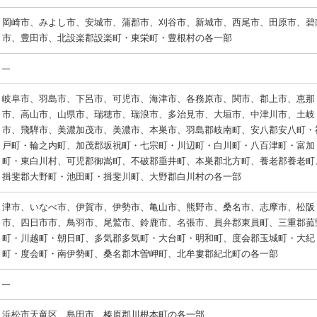
岡崎市、みよし市、安城市、蒲郡市、刈谷市、新城市、西尾市、田原市、碧
市、豊田市、北設楽郡設楽町・東栄町・豊根村の各一部
岐阜市、羽島市、下呂市、可児市、海津市、各務原市、関市、郡上市、恵那
市、高山市、山県市、瑞穂市、瑞浪市、多治見市、大垣市、中津川市、土岐
市、飛騨市、美濃加茂市、美濃市、本巣市、羽島郡岐南町、安八郡安八町・
戸町・輪之内町、加茂郡坂祝町・七宗町・川辺町・白川町・八百津町・富加
町・東白川村、可児郡御嵩町、不破郡垂井町、本巣郡北方町、養老郡養老町
揖斐郡大野町・池田町・揖斐川町、大野郡白川村の各一部
津市、いなべ市、伊賀市、伊勢市、亀山市、熊野市、桑名市、志摩市、松阪
市、四日市市、鳥羽市、尾鷲市、鈴鹿市、名張市、員弁郡東員町、三重郡菰
町・川越町・朝日町、多気郡多気町・大台町・明和町、度会郡玉城町・大紀
町・度会町・南伊勢町、桑名郡木曽岬町、北牟婁郡紀北町の各一部
浜松市天竜区、島田市、榛原郡川根本町の各一部