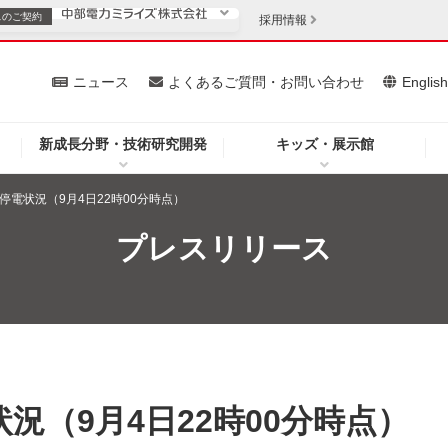
スの
ご契約
採用情報
いて
ニュース
よくあるご質問・お問い合わせ
Englis
新成長分野・技術研究開発
キッズ・展示館
お客さま
安定供給
法人のお客さま
停電状況（9月4日22時00分時点）
・低コスト化
企業情報
プレスリリース
を開きます）
（新しいウィンドウを開きます）
質問・お問い合わせ
況（9月4日22時00分時点）