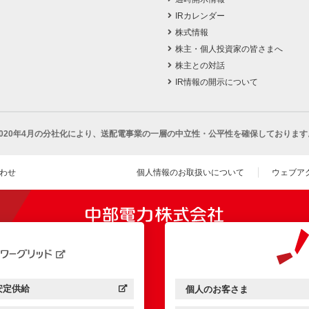
IRカレンダー
株式情報
株主・個人投資家の皆さまへ
株主との対話
IR情報の開示について
2020年4月の分社化により、
送配電事業の一層の中立性・公平性を確保しております
わせ
個人情報のお取扱いについて
ウェブア
（新し
開きます）
安定供給
個人のお客さま
中部電力パワーグリッド：
（新しいウィンドウを開きます）
中部電力ミライズ：
（新しいウィンドウを開きま