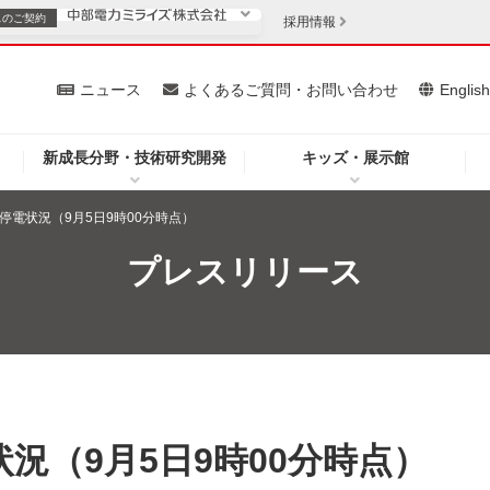
スの
ご契約
採用情報
いて
ニュース
よくあるご質問・お問い合わせ
Englis
新成長分野・技術研究開発
キッズ・展示館
お客さま
安定供給
法人のお客さま
停電状況（9月5日9時00分時点）
・低コスト化
企業情報
プレスリリース
を開きます）
（新しいウィンドウを開きます）
質問・お問い合わせ
況（9月5日9時00分時点）