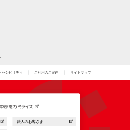
。
クセシビリティ
ご利用のご案内
サイトマップ
いウィンドウを開きます）
法人のお客さま
す）
中部電力ミライズ：
（新しいウィンドウを開きます）