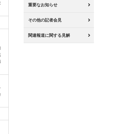
設
重要なお知らせ
その他の記者会見
関連報道に関する見解
郡
嵩
揖
多
桑