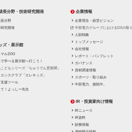
成長分野・技術研究開発
企業情報
成長分野
企業理念・経営ビジョン
術研究開発
中部電力グループにおけるDXの取
人財戦略
トップメッセージ
ッズ・展示館
会社情報
マルZOO
レポート・パンフレット
んで学べる展示館へ行こう！
ガバナンス
気こどもシリーズ「ちゅうでん壁新聞」
資材調達情報
イエンスクラブ「エレキッズ」
スポーツ・取り組み
育支援ツール
中部電力、挑戦中。
えて！よっしー先生
IR・投資家向け情報
IRニュース
IR資料
財務情報
適時開示情報