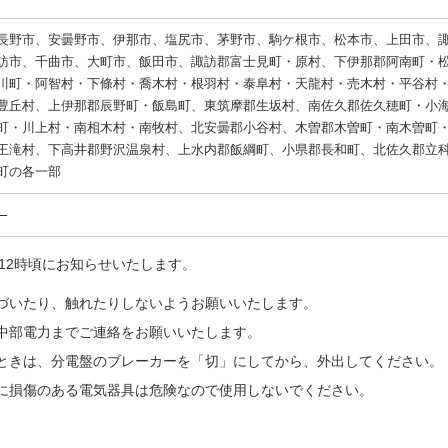
長野市、安曇野市、伊那市、塩尻市、茅野市、駒ケ根市、松本市、上田市、
訪市、千曲市、大町市、飯田市、諏訪郡富士見町・原村、下伊那郡阿南町・
川町・阿智村・下條村・喬木村・根羽村・泰阜村・天龍村・売木村・平谷村
豊丘村、上伊那郡辰野町・飯島町、東筑摩郡生坂村、南佐久郡佐久穂町・小
町・川上村・南相木村・南牧村、北安曇郡小谷村、木曽郡木曽町・南木曽町
王滝村、下高井郡野沢温泉村、上水内郡飯綱町、小県郡長和町、北佐久郡立
町の各一部
を12時頃にお知らせいたします。
づいたり、触れたりしないようお願いいたします。
中部電力までご連絡をお願いいたします。
ときは、分電盤のブレーカーを「切」にしてから、外出してください。
に損傷のある電気器具は危険なので使用しないでください。