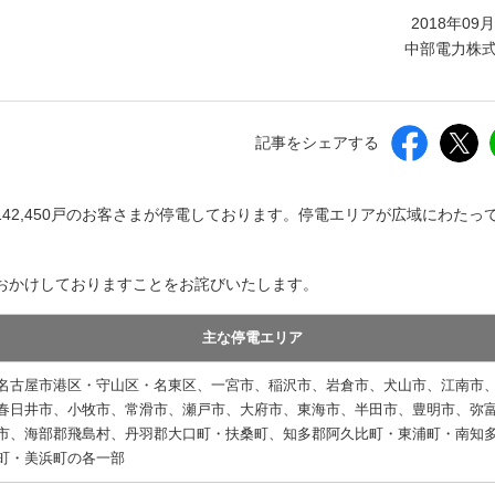
しいウィンドウを開きます）
2018年09
中部電力株
記事をシェアする
約142,450戸のお客さまが停電しております。停電エリアが広域にわたっ
おかけしておりますことをお詫びいたします。
主な停電エリア
名古屋市港区・守山区・名東区、一宮市、稲沢市、岩倉市、犬山市、江南市
春日井市、小牧市、常滑市、瀬戸市、大府市、東海市、半田市、豊明市、弥
市、海部郡飛島村、丹羽郡大口町・扶桑町、知多郡阿久比町・東浦町・南知
町・美浜町の各一部