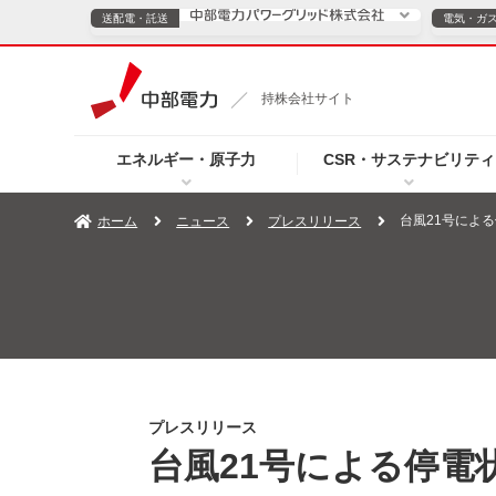
送配電・託送
電気・ガ
送配電・託送につ
持株会社サイト
電気・ガスのご契約
エネルギー・原子力
CSR・サステナビリティ
TOPページへ
TOPページへ
ご案内
個人の
台風21号による
ホーム
ニュース
プレスリリース
サービス・ソリューション
企業情報
効率化
（新しいウィンドウを開きます）
（新しいウィンドウ
プレスリリース
お知らせ
よくあるご
プレスリリース
台風21号による停電状