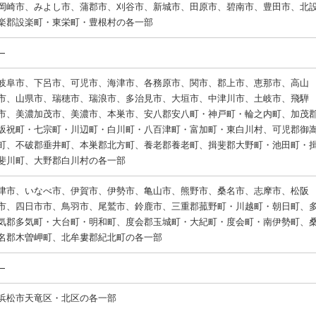
岡崎市、みよし市、蒲郡市、刈谷市、新城市、田原市、碧南市、豊田市、北
楽郡設楽町・東栄町・豊根村の各一部
岐阜市、下呂市、可児市、海津市、各務原市、関市、郡上市、恵那市、高山
市、山県市、瑞穂市、瑞浪市、多治見市、大垣市、中津川市、土岐市、飛騨
市、美濃加茂市、美濃市、本巣市、安八郡安八町・神戸町・輪之内町、加茂
坂祝町・七宗町・川辺町・白川町・八百津町・富加町・東白川村、可児郡御
町、不破郡垂井町、本巣郡北方町、養老郡養老町、揖斐郡大野町・池田町・
斐川町、大野郡白川村の各一部
津市、いなべ市、伊賀市、伊勢市、亀山市、熊野市、桑名市、志摩市、松阪
市、四日市市、鳥羽市、尾鷲市、鈴鹿市、三重郡菰野町・川越町・朝日町、
気郡多気町・大台町・明和町、度会郡玉城町・大紀町・度会町・南伊勢町、
名郡木曽岬町、北牟婁郡紀北町の各一部
浜松市天竜区・北区の各一部