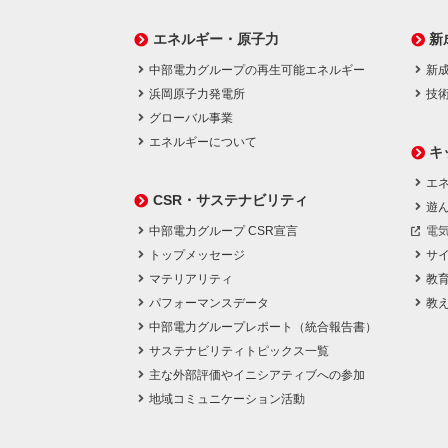
エネルギー・原子力
新
中部電力グループの再生可能エネルギー
新
浜岡原子力発電所
技
グローバル事業
エネルギーについて
キ
エネ
CSR・サステナビリティ
遊
中部電力グループ CSR宣言
電
トップメッセージ
サ
マテリアリティ
教
パフォーマンスデータ
教
中部電力グループレポート（統合報告書）
サステナビリティトピックス一覧
主な外部評価やイニシアティブへの参加
地域コミュニケーション活動