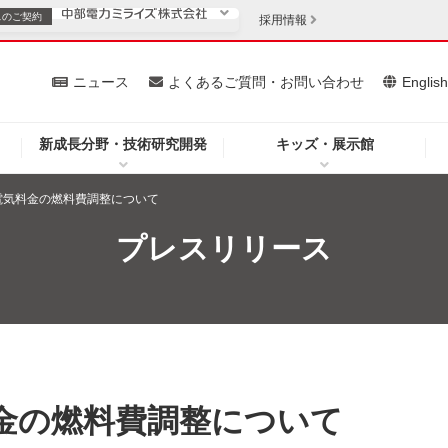
スの
ご契約
採用情報
いて
ニュース
よくあるご質問・お問い合わせ
Englis
新成長分野・技術研究開発
キッズ・展示館
お客さま
安定供給
法人のお客さま
分電気料金の燃料費調整について
・低コスト化
企業情報
プレスリリース
を開きます）
（新しいウィンドウを開きます）
質問・お問い合わせ
気料金の燃料費調整について