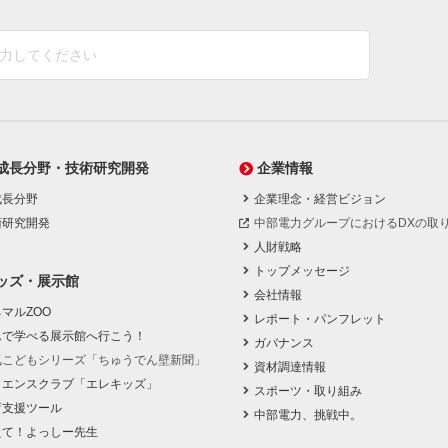
成長分野・技術研究開発
企業情報
成長分野
企業理念・経営ビジョン
術研究開発
中部電力グループにおけるDXの取
人財戦略
トップメッセージ
ッズ・展示館
会社情報
マルZOO
レポート・パンフレット
んで学べる展示館へ行こう！
ガバナンス
気こどもシリーズ「ちゅうでん壁新聞」
資材調達情報
イエンスクラブ「エレキッズ」
スポーツ・取り組み
育支援ツール
中部電力、挑戦中。
えて！よっしー先生