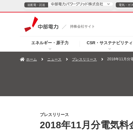
送配電・託送
電気・ガ
送配電・託送につ
持株会社サイト
電気・ガスのご契約
エネルギー・原子力
CSR・サステナビリティ
TOPページへ
TOPページへ
ご案内
個人の
2018年11月
ホーム
ニュース
プレスリリース
サービス・ソリューション
企業情報
効率化
（新しいウィンドウを開きます）
（新しいウィンドウ
プレスリリース
お知らせ
よくあるご
プレスリリース
2018年11月分電