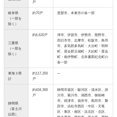
戸
岐阜県
約70戸
恵那市、本巣市の各一部
（一部を
除く）
約6,620戸
津市、伊賀市、伊勢市、熊野市、
四日市市、志摩市、松阪市、鳥羽
三重県
市、多気郡多気町・大台町・明和
（一部を
町、度会郡玉城町・大紀町・度会
除く）
町・南伊勢町、北牟婁郡紀北町の
各一部
東海３県
約117,250
計
戸
約434,300
静岡市葵区・駿河区・清水区、掛
戸
川市、菊川市、湖西市、御前崎
市、焼津市、袋井市、島田市、磐
静岡県
田市、浜松市西区・中区・天竜
（富士川
区・東区・南区・浜北区・北区、
以西）