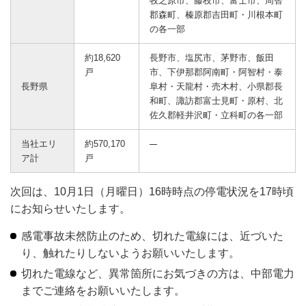
牧之原市、藤枝市、富士市、周智
郡森町、榛原郡吉田町・川根本町
の各一部
約18,620
長野市、塩尻市、茅野市、飯田
戸
市、下伊那郡阿南町・阿智村・泰
長野県
阜村・天龍村・売木村、小県郡長
和町、諏訪郡富士見町・原村、北
佐久郡軽井沢町・立科町の各一部
当社エリ
約570,170
ア計
戸
次回は、10月1日（月曜日）16時時点の停電状況を17時頃
にお知らせいたします。
感電事故未然防止のため、切れた電線には、近づいた
り、触れたりしないようお願いいたします。
切れた電線など、異常箇所にお気づきの方は、中部電力
までご連絡をお願いいたします。