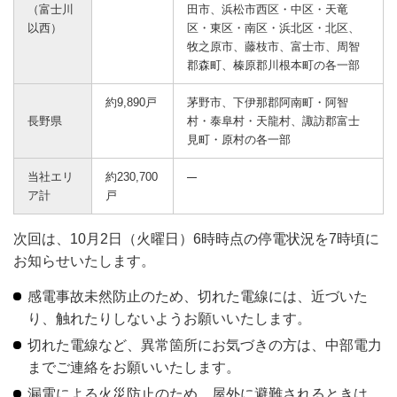
（富士川
田市、浜松市西区・中区・天竜
以西）
区・東区・南区・浜北区・北区、
牧之原市、藤枝市、富士市、周智
郡森町、榛原郡川根本町の各一部
約9,890戸
茅野市、下伊那郡阿南町・阿智
長野県
村・泰阜村・天龍村、諏訪郡富士
見町・原村の各一部
当社エリ
約230,700
ア計
戸
次回は、10月2日（火曜日）6時時点の停電状況を7時頃に
お知らせいたします。
感電事故未然防止のため、切れた電線には、近づいた
り、触れたりしないようお願いいたします。
切れた電線など、異常箇所にお気づきの方は、中部電力
までご連絡をお願いいたします。
漏電による火災防止のため、屋外に避難されるときは、