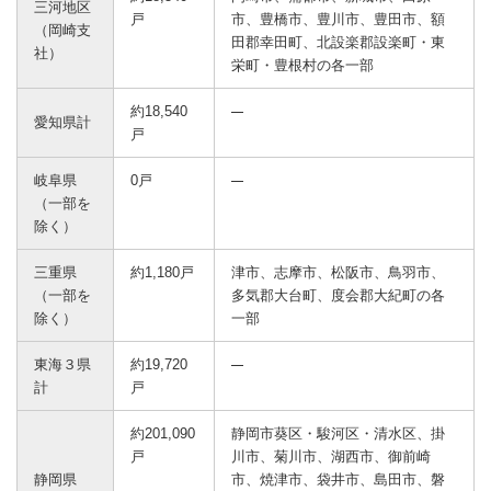
三河地区
戸
市、豊橋市、豊川市、豊田市、額
（岡崎支
田郡幸田町、北設楽郡設楽町・東
社）
栄町・豊根村の各一部
約18,540
愛知県計
戸
岐阜県
0戸
（一部を
除く）
三重県
約1,180戸
津市、志摩市、松阪市、鳥羽市、
（一部を
多気郡大台町、度会郡大紀町の各
除く）
一部
東海３県
約19,720
計
戸
約201,090
静岡市葵区・駿河区・清水区、掛
戸
川市、菊川市、湖西市、御前崎
静岡県
市、焼津市、袋井市、島田市、磐