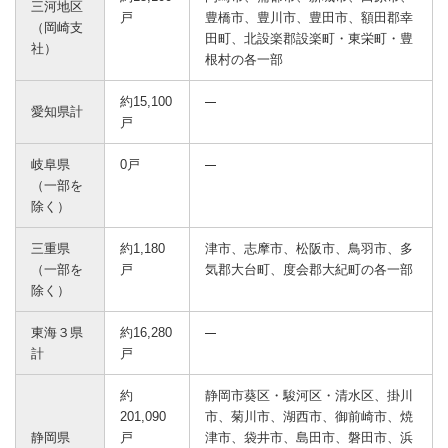
三河地区
戸
豊橋市、豊川市、豊田市、額田郡幸
（岡崎支
田町、北設楽郡設楽町・東栄町・豊
社）
根村の各一部
約15,100
愛知県計
戸
岐阜県
0戸
（一部を
除く）
三重県
約1,180
津市、志摩市、松阪市、鳥羽市、多
（一部を
戸
気郡大台町、度会郡大紀町の各一部
除く）
東海３県
約16,280
計
戸
約
静岡市葵区・駿河区・清水区、掛川
201,090
市、菊川市、湖西市、御前崎市、焼
静岡県
戸
津市、袋井市、島田市、磐田市、浜