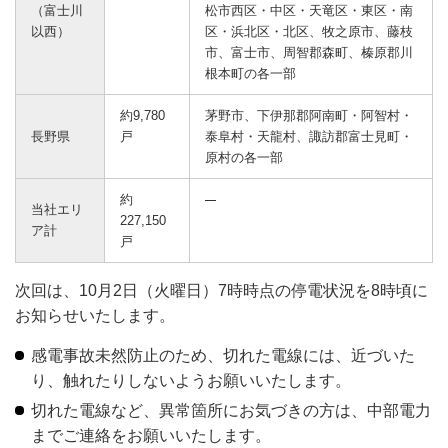
（富士川
松市西区・中区・天竜区・東区・南
以西）
区・浜北区・北区、牧之原市、藤枝
市、富士市、周智郡森町、榛原郡川
根本町の各一部
約9,780
茅野市、下伊那郡阿南町・阿智村・
長野県
戸
泰阜村・天龍村、諏訪郡富士見町・
原村の各一部
約
当社エリ
227,150
ア計
戸
次回は、10月2日（火曜日）7時時点の停電状況を8時頃に
お知らせいたします。
感電事故未然防止のため、切れた電線には、近づいた
り、触れたりしないようお願いいたします。
切れた電線など、異常箇所にお気づきの方は、中部電力
までご連絡をお願いいたします。