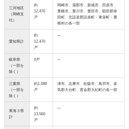
約
岡崎市、蒲郡市、新城市、田原市、
三河地区
12,470
豊橋市、豊川市、豊田市、額田郡幸
（岡崎支
戸
田町、北設楽郡設楽町・東栄町・豊
社）
根村の各一部
約
愛知県計
12,470
戸
岐阜県
0戸
（一部を
除く）
三重県
約1,090
津市、志摩市、松阪市、鳥羽市、多
（一部を
戸
気郡大台町、度会郡大紀町の各一部
除く）
約
東海３県
13,560
計
戸