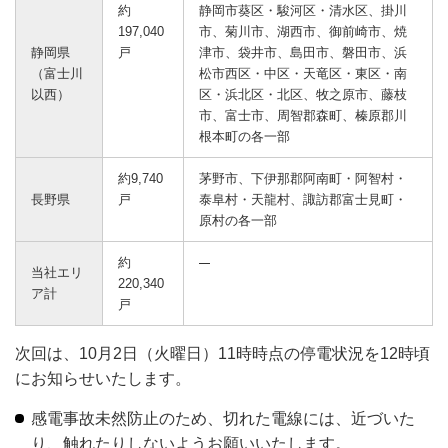
約
静岡市葵区・駿河区・清水区、掛川
197,040
市、菊川市、湖西市、御前崎市、焼
静岡県
戸
津市、袋井市、島田市、磐田市、浜
（富士川
松市西区・中区・天竜区・東区・南
以西）
区・浜北区・北区、牧之原市、藤枝
市、富士市、周智郡森町、榛原郡川
根本町の各一部
約9,740
茅野市、下伊那郡阿南町・阿智村・
長野県
戸
泰阜村・天龍村、諏訪郡富士見町・
原村の各一部
約
当社エリ
220,340
ア計
戸
次回は、10月2日（火曜日）11時時点の停電状況を12時頃
にお知らせいたします。
感電事故未然防止のため、切れた電線には、近づいた
り、触れたりしないようお願いいたします。