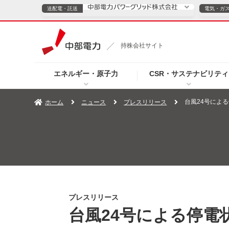
送配電・託送
電気・ガ
送配電・託送につ
持株会社サイト
電気・ガスのご契約
エネルギー・原子力
CSR・サステナビリティ
TOPページへ
TOPページへ
ご案内
個人の
台風24号による
ホーム
ニュース
プレスリリース
サービス・ソリューション
企業情報
効率化
（新しいウィンドウを開きます）
（新しいウィンドウ
プレスリリース
お知らせ
よくあるご
プレスリリース
台風24号による停電状