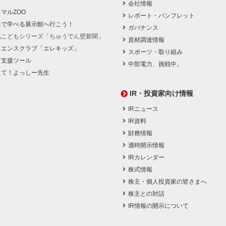
会社情報
マルZOO
レポート・パンフレット
んで学べる展示館へ行こう！
ガバナンス
気こどもシリーズ「ちゅうでん壁新聞」
資材調達情報
イエンスクラブ「エレキッズ」
スポーツ・取り組み
育支援ツール
中部電力、挑戦中。
えて！よっしー先生
IR・投資家向け情報
IRニュース
IR資料
財務情報
適時開示情報
IRカレンダー
株式情報
株主・個人投資家の皆さまへ
株主との対話
IR情報の開示について