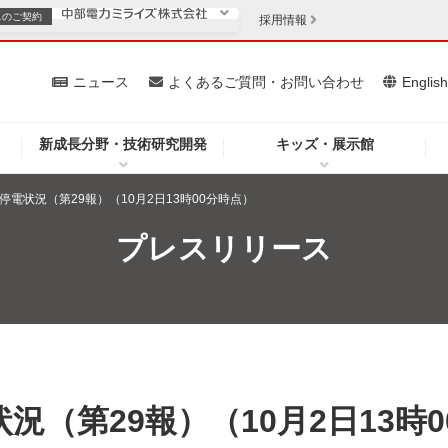
スの
ご契約
採用情報
いて
ニュース
よくあるご質問・お問い合わせ
Englis
新成長分野・技術研究開発
キッズ・展示館
お客さま
安定供給
法人のお客さま
停電状況（第29報）（10月2日13時00分時点）
・低コスト化
企業情報
プレスリリース
を開きます）
（新しいウィンドウを開きます）
質問・お問い合わせ
況（第29報）（10月2日13時0