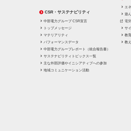
エネ
CSR・サステナビリティ
遊
中部電力グループ CSR宣言
電
トップメッセージ
サ
マテリアリティ
教
パフォーマンスデータ
教
中部電力グループレポート（統合報告書）
サステナビリティトピックス一覧
主な外部評価やイニシアティブへの参加
地域コミュニケーション活動