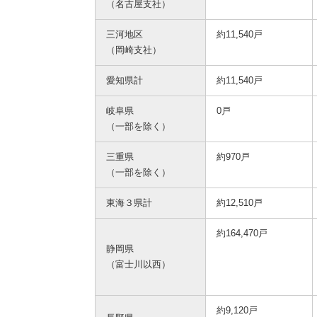
（名古屋支社）
三河地区
約11,540戸
（岡崎支社）
愛知県計
約11,540戸
岐阜県
0戸
（一部を除く）
三重県
約970戸
（一部を除く）
東海３県計
約12,510戸
約164,470戸
静岡県
（富士川以西）
約9,120戸