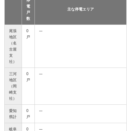
停
電
主な停電エリア
戸
数
尾張
0
地区
戸
（名
古屋
支
社）
三河
0
地区
戸
（岡
崎支
社）
愛知
0
県計
戸
岐阜
0