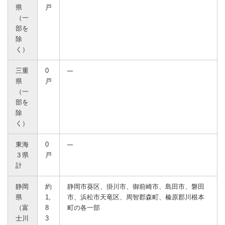
県
戸
（一
部を
除
く）
三重
0
県
戸
（一
部を
除
く）
東海
0
３県
戸
計
静岡
約
静岡市葵区、掛川市、御前崎市、島田市、磐田
県
1,
市、浜松市天竜区、周智郡森町、榛原郡川根本
（富
8
町の各一部
士川
3