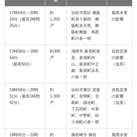
17時54分～20時
約
浜松市西区 舞阪
風雨水害
19分（最長2時間
1,200
町長十新田、舞
の影響
25分）
戸
阪町弁天島、舞
阪町舞阪、馬郡
町の各一部
17時58分～18時
約300
湖西市 新居町新
自然災害
54分
戸
居、新居町内
の影響
（最長56分）
山、新居町中之
（塩害）
郷、新居町浜名
の各一部
18時59分～20時
約
浜松市東区 安新
自然災害
51分（最長1時間
1,300
町、安間町、北
の影響
52分）
戸
島町、国吉町、
（塩害）
下石田町、中里
町、中野町、松
小池町の各一部
19時02分～22時
約
御前崎市 御前
風雨水害