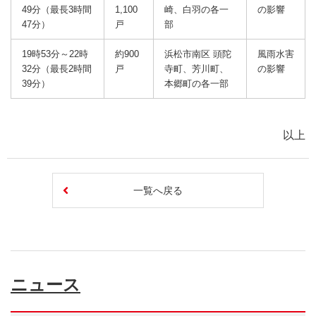
49分（最長3時間
1,100
崎、白羽の各一
の影響
47分）
戸
部
19時53分～22時
約900
浜松市南区 頭陀
風雨水害
32分（最長2時間
戸
寺町、芳川町、
の影響
39分）
本郷町の各一部
以上
一覧へ戻る
ニュース