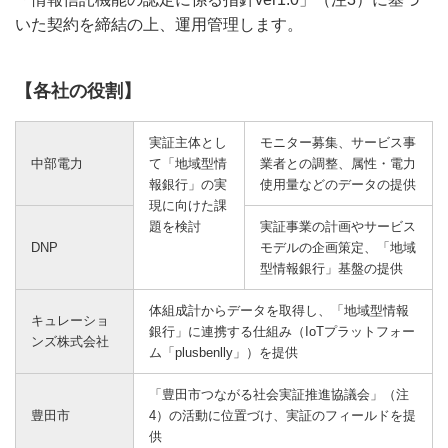
いた契約を締結の上、運用管理します。
【各社の役割】
実証主体とし
モニター募集、サービス事
中部電力
て「地域型情
業者との調整、属性・電力
報銀行」の実
使用量などのデータの提供
現に向けた課
題を検討
実証事業の計画やサービス
DNP
モデルの企画策定、「地域
型情報銀行」基盤の提供
体組成計からデータを取得し、「地域型情報
キュレーショ
銀行」に連携する仕組み（IoTプラットフォー
ンズ株式会社
ム「plusbenlly」）を提供
「豊田市つながる社会実証推進協議会」（注
豊田市
4）の活動に位置づけ、実証のフィールドを提
供