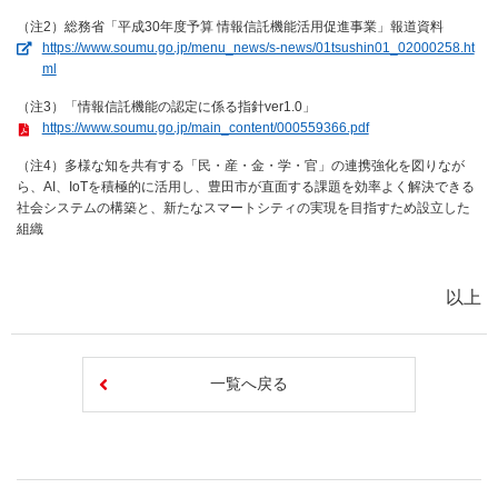
（注2）総務省「平成30年度予算 情報信託機能活用促進事業」報道資料
https://www.soumu.go.jp/menu_news/s-news/01tsushin01_02000258.ht
（新しいウィンドウを開きます）
ml
（注3）「情報信託機能の認定に係る指針ver1.0」
https://www.soumu.go.jp/main_content/000559366.pdf
（注4）多様な知を共有する「民・産・金・学・官」の連携強化を図りなが
ら、AI、IoTを積極的に活用し、豊田市が直面する課題を効率よく解決できる
社会システムの構築と、新たなスマートシティの実現を目指すため設立した
組織
以上
一覧へ戻る