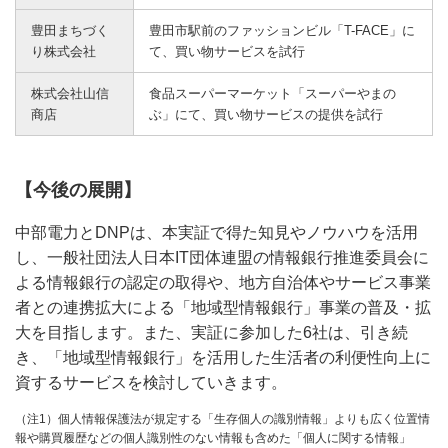
豊田まちづく
豊田市駅前のファッションビル「T-FACE」に
り株式会社
て、買い物サービスを試行
株式会社山信
食品スーパーマーケット「スーパーやまの
商店
ぶ」にて、買い物サービスの提供を試行
【今後の展開】
中部電力とDNPは、本実証で得た知見やノウハウを活用
し、一般社団法人日本IT団体連盟の情報銀行推進委員会に
よる情報銀行の認定の取得や、地方自治体やサービス事業
者との連携拡大による「地域型情報銀行」事業の普及・拡
大を目指します。また、実証に参加した6社は、引き続
き、「地域型情報銀行」を活用した生活者の利便性向上に
資するサービスを検討していきます。
（注1）個人情報保護法が規定する「生存個人の識別情報」よりも広く位置情
報や購買履歴などの個人識別性のない情報も含めた「個人に関する情報」