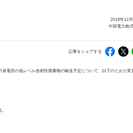
しいウィンドウを開きます）
2018年12
中部電力株
記事をシェアする
原子力発電所の低レベル放射性廃棄物の輸送予定について、以下のとおり変
る。