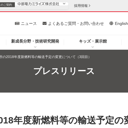
スの
ご契約
採用情報
いて
ニュース
よくあるご質問・お問い合わせ
Englis
新成長分野・技術研究開発
キッズ・展示館
お客さま
安定供給
法人のお客さま
所の2018年度新燃料等の輸送予定の変更について（3回目）
・低コスト化
企業情報
プレスリリース
を開きます）
（新しいウィンドウを開きます）
質問・お問い合わせ
018年度新燃料等の輸送予定の