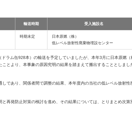
輸送時期
受入施設名
時期未定
日本原燃（株）
低レベル放射性廃棄物埋設センター
物（ドラム缶928本）の輸送を予定していましたが、本年3月に日本原燃（
たことより、本事象の原因究明の結果を踏まえて搬出することとしまし
通しであり、関係者間で調整の結果、本年度内の当社の低レベル放射性
明と再発防止対策の検討を進め、その結果については、とりまとめ次第