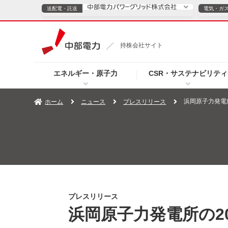
送配電・託送
電気・ガ
送配電・託送につ
持株会社サイト
電気・ガスのご契約
エネルギー・原子力
CSR・サステナビリティ
TOPページへ
TOPページへ
ご案内
個人の
浜岡原子力発電
ホーム
ニュース
プレスリリース
サービス・ソリューション
企業情報
効率化
（新しいウィンドウを開きます）
（新しいウィンドウ
プレスリリース
お知らせ
よくあるご
プレスリリース
浜岡原子力発電所の2