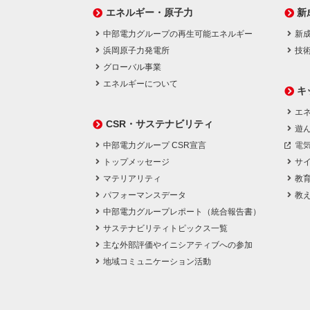
エネルギー・原子力
新
中部電力グループの再生可能エネルギー
新
浜岡原子力発電所
技
グローバル事業
エネルギーについて
キ
エネ
CSR・サステナビリティ
遊
中部電力グループ CSR宣言
電
トップメッセージ
サ
マテリアリティ
教
パフォーマンスデータ
教
中部電力グループレポート（統合報告書）
サステナビリティトピックス一覧
主な外部評価やイニシアティブへの参加
地域コミュニケーション活動