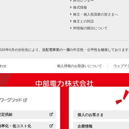
IRカレンダー
株式情報
株主・個人投資家の皆さまへ
株主との対話
IR情報の開示について
2020年4月の分社化により、
送配電事業の一層の中立性・公平性を確保しております
わせ
個人情報のお取扱いについて
ウェブア
（新し
開きます）
安定供給
個人のお客さま
中部電力パワーグリッド：
（新しいウィンドウを開きます）
中部電力ミライズ：
（新しいウィンドウを開きま
効率化・低コスト化
企業情報
中部電力パワーグリッド：
（新しいウィンドウを開きます）
中部電力ミライズ：
（新しいウィンドウを開きま