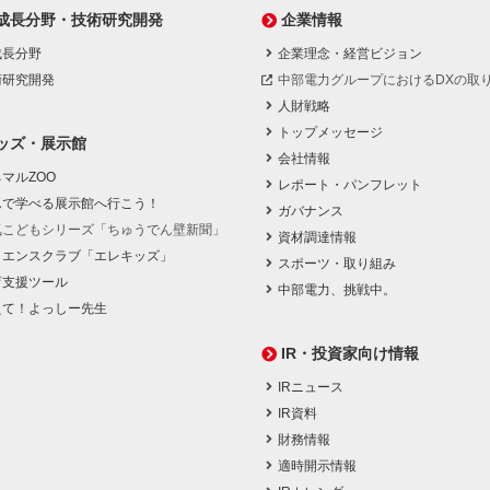
成長分野・技術研究開発
企業情報
成長分野
企業理念・経営ビジョン
術研究開発
中部電力グループにおけるDXの取
人財戦略
トップメッセージ
ッズ・展示館
会社情報
マルZOO
レポート・パンフレット
んで学べる展示館へ行こう！
ガバナンス
気こどもシリーズ「ちゅうでん壁新聞」
資材調達情報
イエンスクラブ「エレキッズ」
スポーツ・取り組み
育支援ツール
中部電力、挑戦中。
えて！よっしー先生
IR・投資家向け情報
IRニュース
IR資料
財務情報
適時開示情報