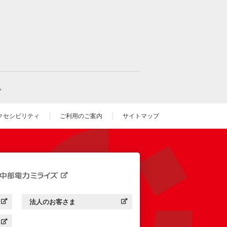
。
クセシビリティ
ご利用のご案内
サイトマップ
いウィンドウを開きます）
法人のお客さま
す）
中部電力ミライズ：
（新しいウィンドウを開きます）
す）